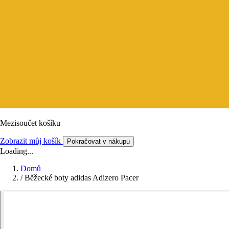
Mezisoučet košíku
Zobrazit můj košík
Pokračovat v nákupu
Loading...
Domů
/
Běžecké boty adidas Adizero Pacer