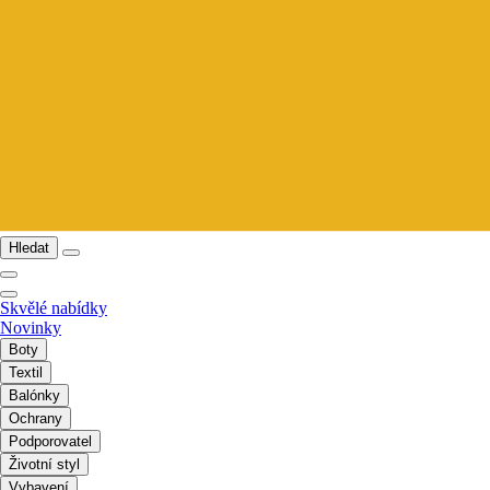
Hledat
Skvělé nabídky
Novinky
Boty
Textil
Balónky
Ochrany
Podporovatel
Životní styl
Vybavení