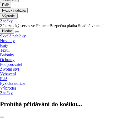
Pláž
Fyzická údržba
Výprodej
Značky
Zákaznický servis ve Francie
Bezpečná platba
Snadné vracení
Hledat
Skvělé nabídky
Novinky
Boty
Textil
Balónky
Ochrany
Podporovatel
Životní styl
Vybavení
Pláž
Fyzická údržba
Výprodej
Značky
Probíhá přidávání do košíku...