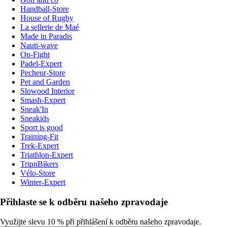
Handball-Store
House of Rugby
La sellerie de Maé
Made in Paradis
Nauti-wave
On-Fight
Padel-Expert
Pecheur-Store
Pet and Garden
Slowood Interior
Smash-Expert
Sneak'In
Sneakids
Sport is good
Training-Fit
Trek-Expert
Triathlon-Expert
TripnBikers
Vélo-Store
Winter-Expert
Přihlaste se k odběru našeho zpravodaje
Využijte slevu 10 % při přihlášení k odběru našeho zpravodaje.