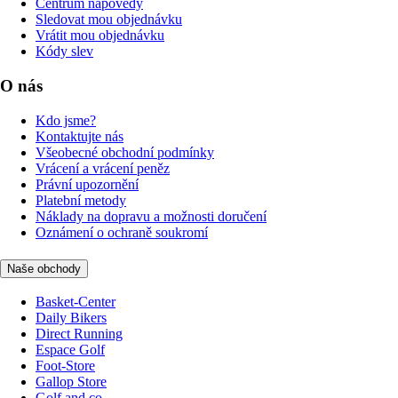
Centrum nápovědy
Sledovat mou objednávku
Vrátit mou objednávku
Kódy slev
O nás
Kdo jsme?
Kontaktujte nás
Všeobecné obchodní podmínky
Vrácení a vrácení peněz
Právní upozornění
Platební metody
Náklady na dopravu a možnosti doručení
Oznámení o ochraně soukromí
Naše obchody
Basket-Center
Daily Bikers
Direct Running
Espace Golf
Foot-Store
Gallop Store
Golf and co