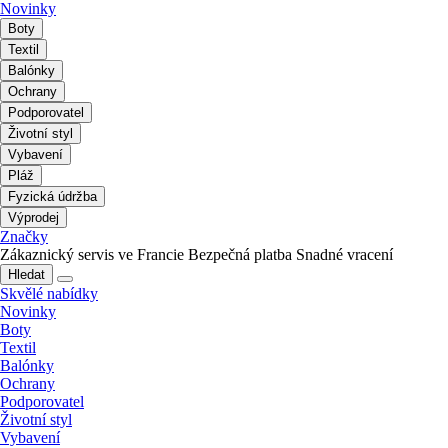
Novinky
Boty
Textil
Balónky
Ochrany
Podporovatel
Životní styl
Vybavení
Pláž
Fyzická údržba
Výprodej
Značky
Zákaznický servis ve Francie
Bezpečná platba
Snadné vracení
Hledat
Skvělé nabídky
Novinky
Boty
Textil
Balónky
Ochrany
Podporovatel
Životní styl
Vybavení