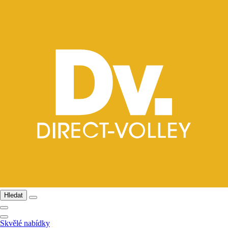
Hledat
Skvělé nabídky