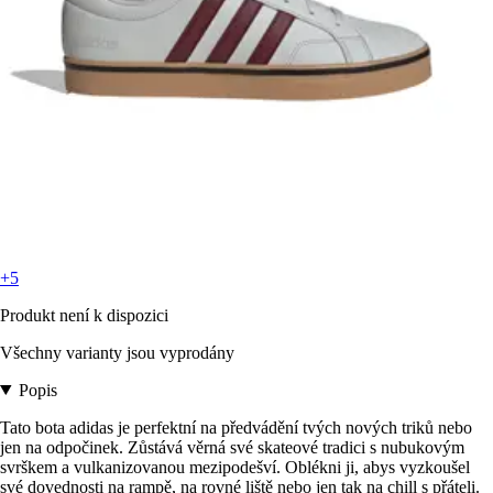
+5
Produkt není k dispozici
Všechny varianty jsou vyprodány
Popis
Tato bota adidas je perfektní na předvádění tvých nových triků nebo
jen na odpočinek. Zůstává věrná své skateové tradici s nubukovým
svrškem a vulkanizovanou mezipodešví. Oblékni ji, abys vyzkoušel
své dovednosti na rampě, na rovné liště nebo jen tak na chill s přáteli.