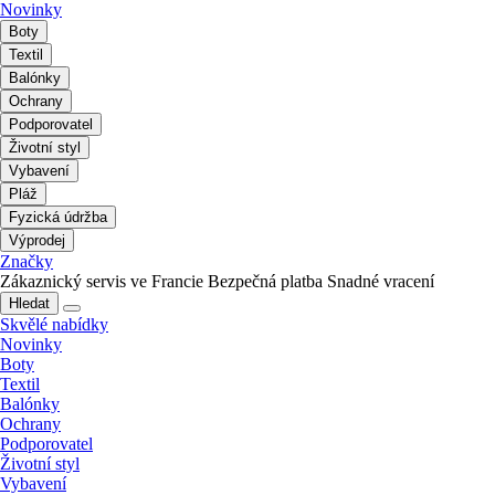
Novinky
Boty
Textil
Balónky
Ochrany
Podporovatel
Životní styl
Vybavení
Pláž
Fyzická údržba
Výprodej
Značky
Zákaznický servis ve Francie
Bezpečná platba
Snadné vracení
Hledat
Skvělé nabídky
Novinky
Boty
Textil
Balónky
Ochrany
Podporovatel
Životní styl
Vybavení