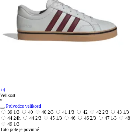
+4
Velikost
*
Průvodce velikostí
39 1/3
40
40 2/3
41 1/3
42
42 2/3
43 1/3
44
24h
44 2/3
45 1/3
46
46 2/3
47 1/3
48
49 1/3
Toto pole je povinné