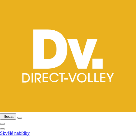
Hledat
Skvělé nabídky