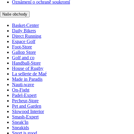
Oznámení o ochraně soukromí
Naše obchody
Basket-Center
Daily Bikers
Direct Running
Espace Golf
Foot-Store
Gallop Store
Golf and co
Handball-Store
House of Rugby
La sellerie de Maé
Made in Paradis
Nauti-wave
On-Fight
Padel-Expert
Pecheur-Store
Pet and Garden
Slowood Interior
Smash-Expert
Sneak'In
Sneakids
Sport is good