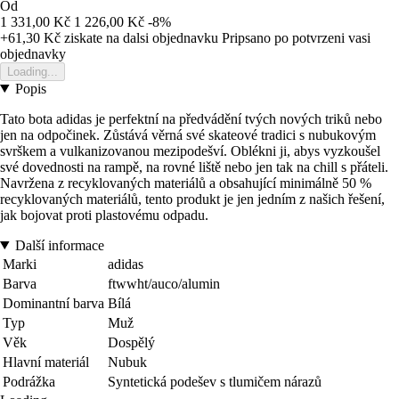
Od
1 331,00 Kč
1 226,00 Kč
-8%
+61,30 Kč
ziskate na dalsi objednavku
Pripsano po potvrzeni vasi
objednavky
Loading...
Popis
Tato bota adidas je perfektní na předvádění tvých nových triků nebo
jen na odpočinek. Zůstává věrná své skateové tradici s nubukovým
svrškem a vulkanizovanou mezipodešví. Oblékni ji, abys vyzkoušel
své dovednosti na rampě, na rovné liště nebo jen tak na chill s přáteli.
Navržena z recyklovaných materiálů a obsahující minimálně 50 %
recyklovaných materiálů, tento produkt je jen jedním z našich řešení,
jak bojovat proti plastovému odpadu.
Další informace
Marki
adidas
Barva
ftwwht/auco/alumin
Dominantní barva
Bílá
Typ
Muž
Věk
Dospělý
Hlavní materiál
Nubuk
Podrážka
Syntetická podešev s tlumičem nárazů