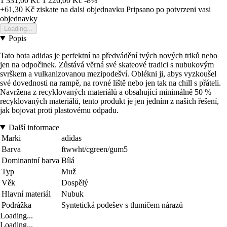
1 331,00 Kč
1 226,00 Kč
-8%
+61,30 Kč
ziskate na dalsi objednavku
Pripsano po potvrzeni vasi
objednavky
Loading...
Popis
Tato bota adidas je perfektní na předvádění tvých nových triků nebo
jen na odpočinek. Zůstává věrná své skateové tradici s nubukovým
svrškem a vulkanizovanou mezipodešví. Oblékni ji, abys vyzkoušel
své dovednosti na rampě, na rovné liště nebo jen tak na chill s přáteli.
Navržena z recyklovaných materiálů a obsahující minimálně 50 %
recyklovaných materiálů, tento produkt je jen jedním z našich řešení,
jak bojovat proti plastovému odpadu.
Další informace
Marki
adidas
Barva
ftwwht/cgreen/gum5
Dominantní barva
Bílá
Typ
Muž
Věk
Dospělý
Hlavní materiál
Nubuk
Podrážka
Syntetická podešev s tlumičem nárazů
Loading...
Loading...