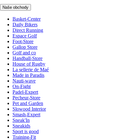
Naše obchody
Basket-Center
Daily Bikers
Direct Running
Espace Golf
Foot-Store
Gallop Store
Golf and co
Handball-Store
House of Rugby
La sellerie de Maé
Made in Paradis
Nauti-wave
On-Fight
Padel-Expert
Pecheur-Store
Pet and Garden
Slowood Interior
Smash-Expert
Sneak'In
Sneakids
Sport is good
Training-Fit