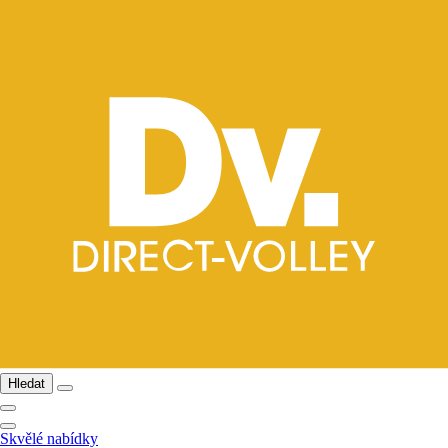
Hledat
Skvělé nabídky