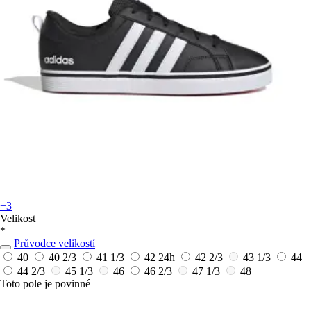
+3
Velikost
*
Průvodce velikostí
40
40 2/3
41 1/3
42
24h
42 2/3
43 1/3
44
44 2/3
45 1/3
46
46 2/3
47 1/3
48
Toto pole je povinné