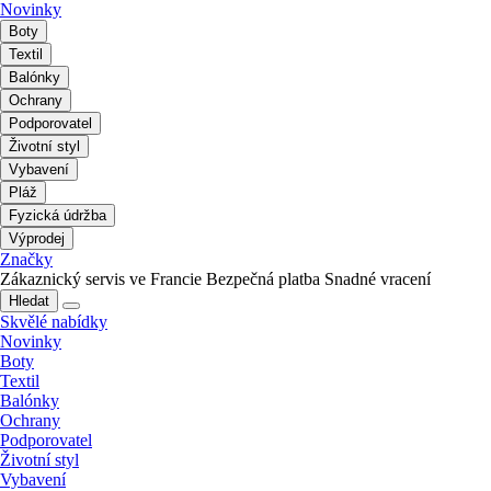
Novinky
Boty
Textil
Balónky
Ochrany
Podporovatel
Životní styl
Vybavení
Pláž
Fyzická údržba
Výprodej
Značky
Zákaznický servis ve Francie
Bezpečná platba
Snadné vracení
Hledat
Skvělé nabídky
Novinky
Boty
Textil
Balónky
Ochrany
Podporovatel
Životní styl
Vybavení