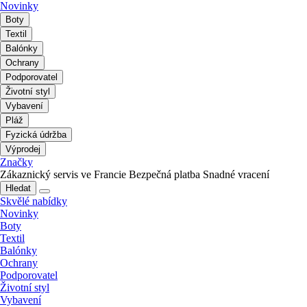
Novinky
Boty
Textil
Balónky
Ochrany
Podporovatel
Životní styl
Vybavení
Pláž
Fyzická údržba
Výprodej
Značky
Zákaznický servis ve Francie
Bezpečná platba
Snadné vracení
Hledat
Skvělé nabídky
Novinky
Boty
Textil
Balónky
Ochrany
Podporovatel
Životní styl
Vybavení