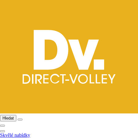
Hledat
Skvělé nabídky