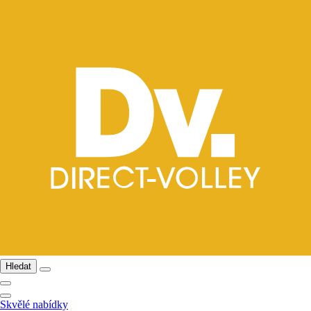
Hledat
Skvělé nabídky