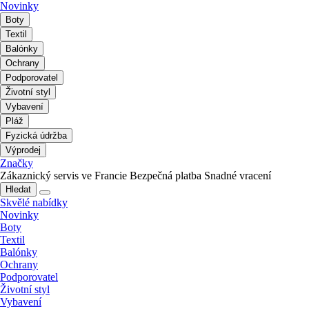
Novinky
Boty
Textil
Balónky
Ochrany
Podporovatel
Životní styl
Vybavení
Pláž
Fyzická údržba
Výprodej
Značky
Zákaznický servis ve Francie
Bezpečná platba
Snadné vracení
Hledat
Skvělé nabídky
Novinky
Boty
Textil
Balónky
Ochrany
Podporovatel
Životní styl
Vybavení