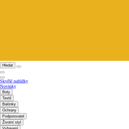
Hledat
Skvělé nabídky
Novinky
Boty
Textil
Balónky
Ochrany
Podporovatel
Životní styl
Vybavení