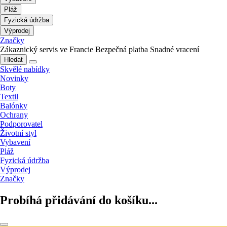
Pláž
Fyzická údržba
Výprodej
Značky
Zákaznický servis ve Francie
Bezpečná platba
Snadné vracení
Hledat
Skvělé nabídky
Novinky
Boty
Textil
Balónky
Ochrany
Podporovatel
Životní styl
Vybavení
Pláž
Fyzická údržba
Výprodej
Značky
Probíhá přidávání do košíku...