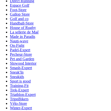
Direct Running
Espace Golf
Foot-Store
Gallop Store
Golf and co
Handball-Store
House of Rugby
La sellerie de Maé
Made in Paradis
Nauti-wave
On-Fight
Padel-Expert
Pecheur-Store
Pet and Garden
Slowood Interior
Smash-Expert
Sneak'In
Sneakids
Sport is good
Training-Fit
Trek-Expert
Triathlon-Expert
TripnBikers
Vélo-Store
Winter-Expert