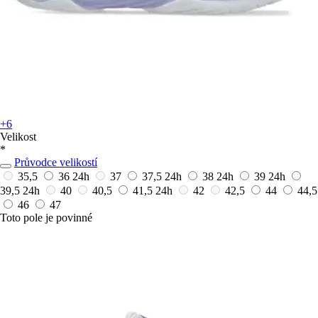
+6
Velikost
*
Průvodce velikostí
35,5
36
24h
37
37,5
24h
38
24h
39
24h
39,5
24h
40
40,5
41,5
24h
42
42,5
44
44,5
46
47
Toto pole je povinné