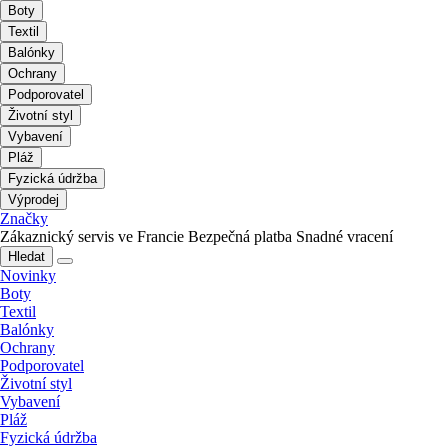
Boty
Textil
Balónky
Ochrany
Podporovatel
Životní styl
Vybavení
Pláž
Fyzická údržba
Výprodej
Značky
Zákaznický servis ve Francie
Bezpečná platba
Snadné vracení
Hledat
Novinky
Boty
Textil
Balónky
Ochrany
Podporovatel
Životní styl
Vybavení
Pláž
Fyzická údržba