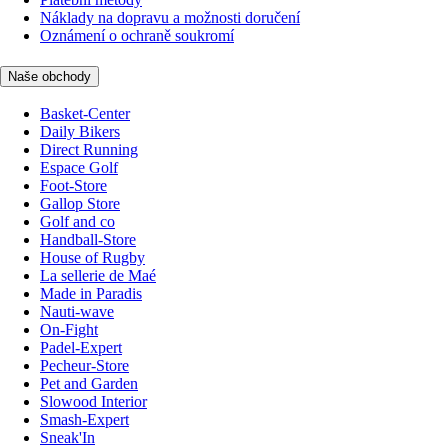
Náklady na dopravu a možnosti doručení
Oznámení o ochraně soukromí
Naše obchody
Basket-Center
Daily Bikers
Direct Running
Espace Golf
Foot-Store
Gallop Store
Golf and co
Handball-Store
House of Rugby
La sellerie de Maé
Made in Paradis
Nauti-wave
On-Fight
Padel-Expert
Pecheur-Store
Pet and Garden
Slowood Interior
Smash-Expert
Sneak'In