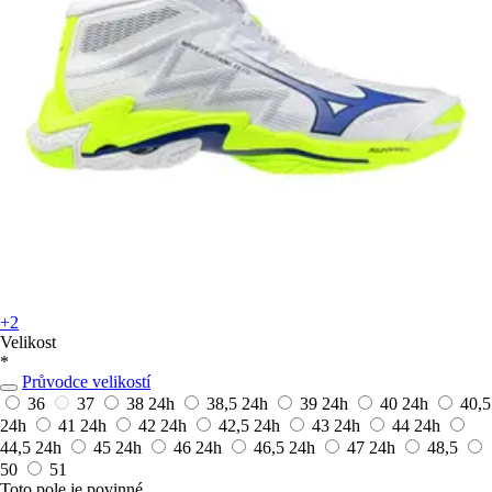
+2
Velikost
*
Průvodce velikostí
36
37
38
24h
38,5
24h
39
24h
40
24h
40,5
24h
41
24h
42
24h
42,5
24h
43
24h
44
24h
44,5
24h
45
24h
46
24h
46,5
24h
47
24h
48,5
50
51
Toto pole je povinné