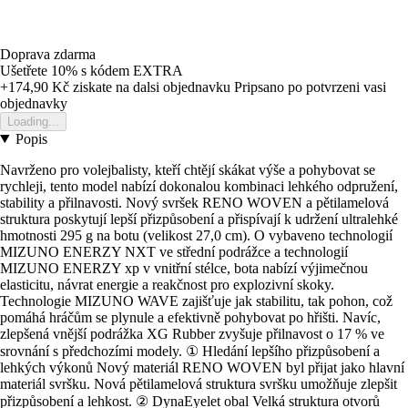
Doprava zdarma
Ušetřete 10%
s kódem
EXTRA
+174,90 Kč
ziskate na dalsi objednavku
Pripsano po potvrzeni vasi
objednavky
Loading...
Popis
Navrženo pro volejbalisty, kteří chtějí skákat výše a pohybovat se
rychleji, tento model nabízí dokonalou kombinaci lehkého odpružení,
stability a přilnavosti. Nový svršek RENO WOVEN a pětilamelová
struktura poskytují lepší přizpůsobení a přispívají k udržení ultralehké
hmotnosti 295 g na botu (velikost 27,0 cm). O vybaveno technologií
MIZUNO ENERZY NXT ve střední podrážce a technologií
MIZUNO ENERZY xp v vnitřní stélce, bota nabízí výjimečnou
elasticitu, návrat energie a reakčnost pro explozivní skoky.
Technologie MIZUNO WAVE zajišťuje jak stabilitu, tak pohon, což
pomáhá hráčům se plynule a efektivně pohybovat po hřišti. Navíc,
zlepšená vnější podrážka XG Rubber zvyšuje přilnavost o 17 % ve
srovnání s předchozími modely. ① Hledání lepšího přizpůsobení a
lehkých výkonů Nový materiál RENO WOVEN byl přijat jako hlavní
materiál svršku. Nová pětilamelová struktura svršku umožňuje zlepšit
přizpůsobení a lehkost. ② DynaEyelet obal Velká struktura otvorů