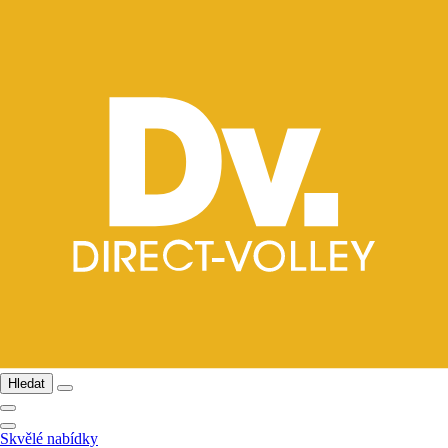
Hledat
Skvělé nabídky