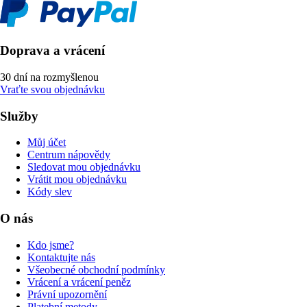
Doprava a vrácení
30 dní na rozmyšlenou
Vraťte svou objednávku
Služby
Můj účet
Centrum nápovědy
Sledovat mou objednávku
Vrátit mou objednávku
Kódy slev
O nás
Kdo jsme?
Kontaktujte nás
Všeobecné obchodní podmínky
Vrácení a vrácení peněz
Právní upozornění
Platební metody