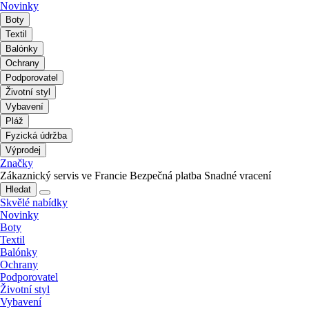
Novinky
Boty
Textil
Balónky
Ochrany
Podporovatel
Životní styl
Vybavení
Pláž
Fyzická údržba
Výprodej
Značky
Zákaznický servis ve Francie
Bezpečná platba
Snadné vracení
Hledat
Skvělé nabídky
Novinky
Boty
Textil
Balónky
Ochrany
Podporovatel
Životní styl
Vybavení