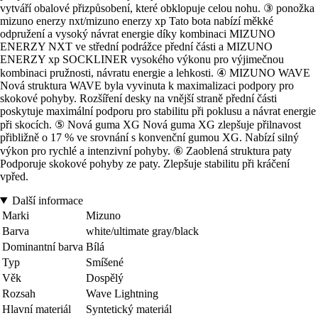
vytváří obalové přizpůsobení, které obklopuje celou nohu. ③ ponožka
mizuno enerzy nxt/mizuno enerzy xp Tato bota nabízí měkké
odpružení a vysoký návrat energie díky kombinaci MIZUNO
ENERZY NXT ve střední podrážce přední části a MIZUNO
ENERZY xp SOCKLINER vysokého výkonu pro výjimečnou
kombinaci pružnosti, návratu energie a lehkosti. ④ MIZUNO WAVE
Nová struktura WAVE byla vyvinuta k maximalizaci podpory pro
skokové pohyby. Rozšíření desky na vnější straně přední části
poskytuje maximální podporu pro stabilitu při poklusu a návrat energie
při skocích. ⑤ Nová guma XG Nová guma XG zlepšuje přilnavost
přibližně o 17 % ve srovnání s konvenční gumou XG. Nabízí silný
výkon pro rychlé a intenzivní pohyby. ⑥ Zaoblená struktura paty
Podporuje skokové pohyby ze paty. Zlepšuje stabilitu při kráčení
vpřed.
Další informace
Marki
Mizuno
Barva
white/ultimate gray/black
Dominantní barva
Bílá
Typ
Smíšené
Věk
Dospělý
Rozsah
Wave Lightning
Hlavní materiál
Syntetický materiál