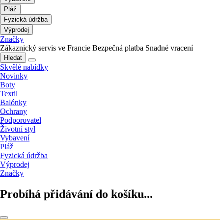
Pláž
Fyzická údržba
Výprodej
Značky
Zákaznický servis ve Francie
Bezpečná platba
Snadné vracení
Hledat
Skvělé nabídky
Novinky
Boty
Textil
Balónky
Ochrany
Podporovatel
Životní styl
Vybavení
Pláž
Fyzická údržba
Výprodej
Značky
Probíhá přidávání do košíku...