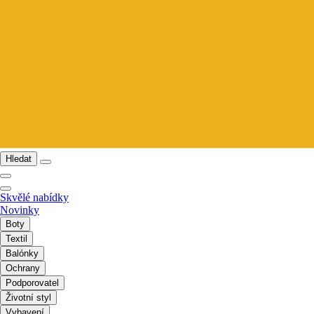
Hledat
Skvělé nabídky
Novinky
Boty
Textil
Balónky
Ochrany
Podporovatel
Životní styl
Vybavení