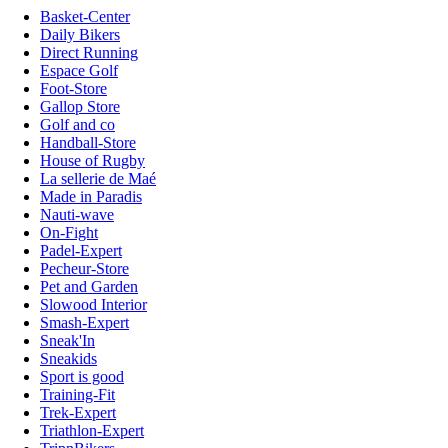
Basket-Center
Daily Bikers
Direct Running
Espace Golf
Foot-Store
Gallop Store
Golf and co
Handball-Store
House of Rugby
La sellerie de Maé
Made in Paradis
Nauti-wave
On-Fight
Padel-Expert
Pecheur-Store
Pet and Garden
Slowood Interior
Smash-Expert
Sneak'In
Sneakids
Sport is good
Training-Fit
Trek-Expert
Triathlon-Expert