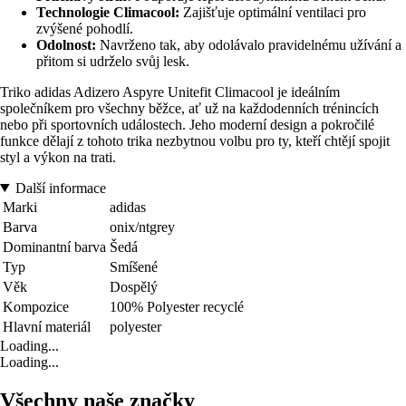
Technologie Climacool:
Zajišťuje optimální ventilaci pro
zvýšené pohodlí.
Odolnost:
Navrženo tak, aby odolávalo pravidelnému užívání a
přitom si udrželo svůj lesk.
Triko adidas Adizero Aspyre Unitefit Climacool je ideálním
společníkem pro všechny běžce, ať už na každodenních trénincích
nebo při sportovních událostech. Jeho moderní design a pokročilé
funkce dělají z tohoto trika nezbytnou volbu pro ty, kteří chtějí spojit
styl a výkon na trati.
Další informace
Marki
adidas
Barva
onix/ntgrey
Dominantní barva
Šedá
Typ
Smíšené
Věk
Dospělý
Kompozice
100% Polyester recyclé
Hlavní materiál
polyester
Loading...
Loading...
Všechny naše značky