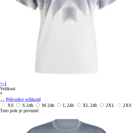
+-1
Velikost
*
Průvodce velikostí
XS
S
24h
M
24h
L
24h
XL
24h
2XL
2XS
Toto pole je povinné