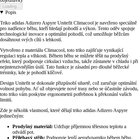
objednavky
Loading...
Popis
Triko adidas Adizero Aspyre Unitefit Climacool je navrženo speciálně
pro nadšence běhu, kteří hledají pohodlí a výkon. Tento oděv spojuje
technologické inovace a optimální pohodlí, což umožňuje běžcům
dosáhnout svých cílů s lehkostí.
Vytvořeno z materiálu Climacool, toto triko zajišťuje vynikající
regulaci tepla a vlhkosti. Během běhu se můžete těšit na prodyšný
efekt, který podporuje cirkulaci vzduchu, takže zůstanete v chladu i při
nejintenzivnějším úsilí. Tato funkce je zásadní pro dlouhé běžecké
tréninky, kde je pohodlí klíčové.
Design Unitefit se dokonale přizpůsobí siluetě, což zaručuje optimální
volnost pohybu. Ať už objevujete nové trasy nebo se účastníte závodu,
toto triko vám poskytne ergonometrii potřebnou k překonání vašich
limitů.
Zde je několik vlastností, které dělají triko adidas Adizero Aspyre
jedinečným:
Prodyšný materiál:
Udržuje příjemnou tělesnou teplotu a
odvádí pot.
Přiléhavý střih:
Podporuje lepší aerodynamiku během běhu.