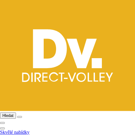
Hledat
Skvělé nabídky