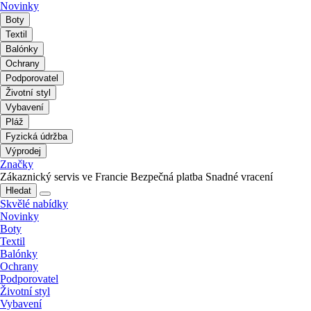
Novinky
Boty
Textil
Balónky
Ochrany
Podporovatel
Životní styl
Vybavení
Pláž
Fyzická údržba
Výprodej
Značky
Zákaznický servis ve Francie
Bezpečná platba
Snadné vracení
Hledat
Skvělé nabídky
Novinky
Boty
Textil
Balónky
Ochrany
Podporovatel
Životní styl
Vybavení