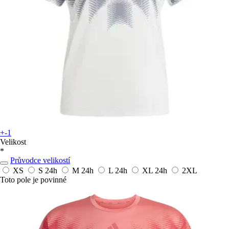
+-1
Velikost
*
Průvodce velikostí
XS
S
24h
M
24h
L
24h
XL
24h
2XL
Toto pole je povinné