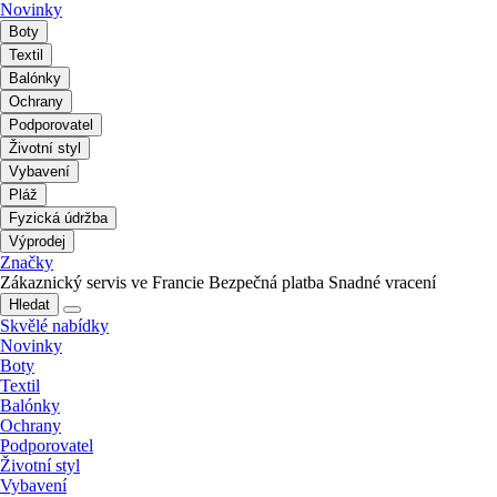
Novinky
Boty
Textil
Balónky
Ochrany
Podporovatel
Životní styl
Vybavení
Pláž
Fyzická údržba
Výprodej
Značky
Zákaznický servis ve Francie
Bezpečná platba
Snadné vracení
Hledat
Skvělé nabídky
Novinky
Boty
Textil
Balónky
Ochrany
Podporovatel
Životní styl
Vybavení