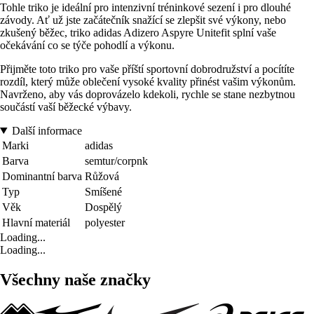
Tohle triko je ideální pro intenzivní tréninkové sezení i pro dlouhé
závody. Ať už jste začátečník snažící se zlepšit své výkony, nebo
zkušený běžec, triko adidas Adizero Aspyre Unitefit splní vaše
očekávání co se týče pohodlí a výkonu.
Přijměte toto triko pro vaše příští sportovní dobrodružství a pocítíte
rozdíl, který může oblečení vysoké kvality přinést vašim výkonům.
Navrženo, aby vás doprovázelo kdekoli, rychle se stane nezbytnou
součástí vaší běžecké výbavy.
Další informace
Marki
adidas
Barva
semtur/corpnk
Dominantní barva
Růžová
Typ
Smíšené
Věk
Dospělý
Hlavní materiál
polyester
Loading...
Loading...
Všechny naše značky