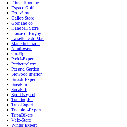
Direct Running
Espace Golf
Foot-Store
Gallop Store
Golf and co
Handball-Store
House of Rugby
La sellerie de Maé
Made in Paradis
Nauti-wave
On-Fight
Padel-Expert
Pecheur-Store
Pet and Garden
Slowood Interior
Smash-Expert
Sneak'In
Sneakids
Sport is good
Training-Fit
Trek-Expert
Triathlon-Expert
TripnBikers
Vélo-Store
Winter-Expert