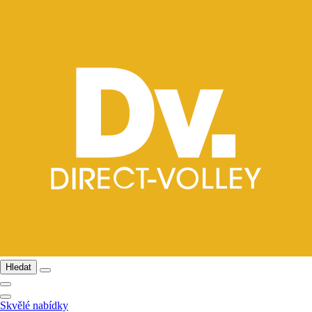
Hledat
Skvělé nabídky