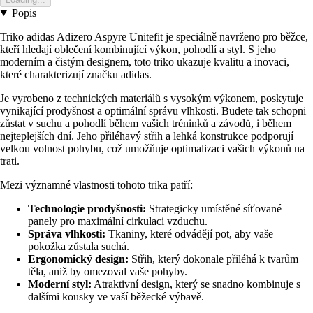
Popis
Triko adidas Adizero Aspyre Unitefit je speciálně navrženo pro běžce,
kteří hledají oblečení kombinující výkon, pohodlí a styl. S jeho
moderním a čistým designem, toto triko ukazuje kvalitu a inovaci,
které charakterizují značku adidas.
Je vyrobeno z technických materiálů s vysokým výkonem, poskytuje
vynikající prodyšnost a optimální správu vlhkosti. Budete tak schopni
zůstat v suchu a pohodlí během vašich tréninků a závodů, i během
nejteplejších dní. Jeho přiléhavý střih a lehká konstrukce podporují
velkou volnost pohybu, což umožňuje optimalizaci vašich výkonů na
trati.
Mezi významné vlastnosti tohoto trika patří:
Technologie prodyšnosti:
Strategicky umístěné síťované
panely pro maximální cirkulaci vzduchu.
Správa vlhkosti:
Tkaniny, které odvádějí pot, aby vaše
pokožka zůstala suchá.
Ergonomický design:
Střih, který dokonale přiléhá k tvarům
těla, aniž by omezoval vaše pohyby.
Moderní styl:
Atraktivní design, který se snadno kombinuje s
dalšími kousky ve vaší běžecké výbavě.