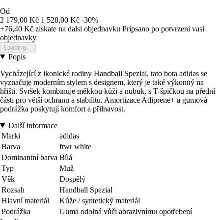
Od
2 179,00 Kč
1 528,00 Kč
-30%
+76,40 Kč
ziskate na dalsi objednavku
Pripsano po potvrzeni vasi
objednavky
Loading...
Popis
Vycházející z ikonické rodiny Handball Spezial, tato bota adidas se
vyznačuje moderním stylem s designem, který je také výkonný na
hřišti. Svršek kombinuje měkkou kůži a nubuk, s T-špičkou na přední
části pro větší ochranu a stabilitu. Amortizace Adiprene+ a gumová
podrážka poskytují komfort a přilnavost.
Další informace
Marki
adidas
Barva
ftwr white
Dominantní barva
Bílá
Typ
Muž
Věk
Dospělý
Rozsah
Handball Spezial
Hlavní materiál
Kůže / syntetický materiál
Podrážka
Guma odolná vůči abrazivnímu opotřebení