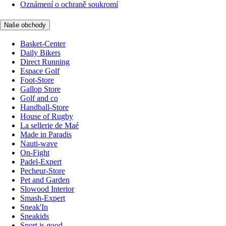
Oznámení o ochraně soukromí
Naše obchody
Basket-Center
Daily Bikers
Direct Running
Espace Golf
Foot-Store
Gallop Store
Golf and co
Handball-Store
House of Rugby
La sellerie de Maé
Made in Paradis
Nauti-wave
On-Fight
Padel-Expert
Pecheur-Store
Pet and Garden
Slowood Interior
Smash-Expert
Sneak'In
Sneakids
Sport is good