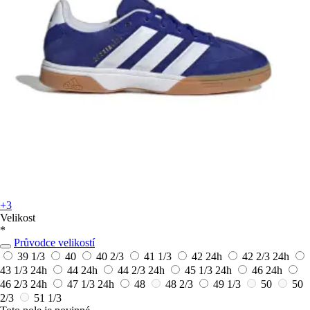
+3
Velikost
*
Průvodce velikostí
39 1/3
40
40 2/3
41 1/3
42
24h
42 2/3
24h
43 1/3
24h
44
24h
44 2/3
24h
45 1/3
24h
46
24h
46 2/3
24h
47 1/3
24h
48
48 2/3
49 1/3
50
50
2/3
51 1/3