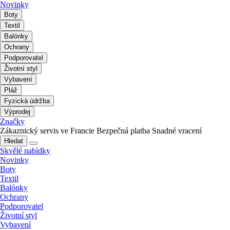
Novinky
Boty
Textil
Balónky
Ochrany
Podporovatel
Životní styl
Vybavení
Pláž
Fyzická údržba
Výprodej
Značky
Zákaznický servis ve Francie
Bezpečná platba
Snadné vracení
Hledat
Skvělé nabídky
Novinky
Boty
Textil
Balónky
Ochrany
Podporovatel
Životní styl
Vybavení