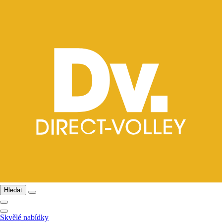
Hledat
Skvělé nabídky