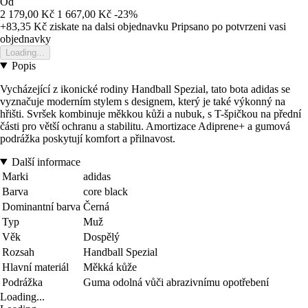
Od
2 179,00 Kč
1 667,00 Kč
-23%
+83,35 Kč
ziskate na dalsi objednavku
Pripsano po potvrzeni vasi
objednavky
Loading...
Popis
Vycházející z ikonické rodiny Handball Spezial, tato bota adidas se
vyznačuje moderním stylem s designem, který je také výkonný na
hřišti. Svršek kombinuje měkkou kůži a nubuk, s T-špičkou na přední
části pro větší ochranu a stabilitu. Amortizace Adiprene+ a gumová
podrážka poskytují komfort a přilnavost.
Další informace
Marki
adidas
Barva
core black
Dominantní barva
Černá
Typ
Muž
Věk
Dospělý
Rozsah
Handball Spezial
Hlavní materiál
Měkká kůže
Podrážka
Guma odolná vůči abrazivnímu opotřebení
Loading...