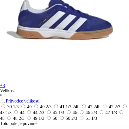
+3
Velikost
*
Průvodce velikostí
39 1/3
40
40 2/3
41 1/3
24h
42
24h
42 2/3
43 1/3
44
44 2/3
45 1/3
46
46 2/3
47 1/3
48
48 2/3
49 1/3
50
50 2/3
51 1/3
Toto pole je povinné