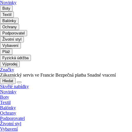
Novinky
Boty
Textil
Balónky
Ochrany
Podporovatel
Životní styl
Vybavení
Pláž
Fyzická údržba
Výprodej
Značky
Zákaznický servis ve Francie
Bezpečná platba
Snadné vracení
Hledat
Skvělé nabídky
Novinky
Boty
Textil
Balónky
Ochrany
Podporovatel
Životní styl
Vybavení