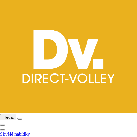
Hledat
Skvělé nabídky