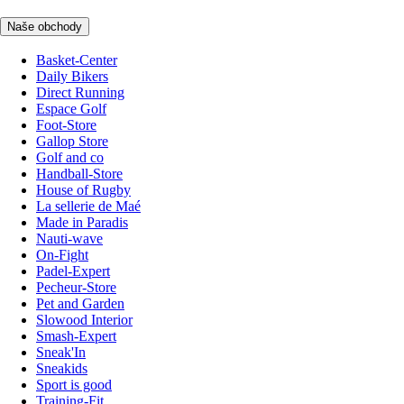
Naše obchody
Basket-Center
Daily Bikers
Direct Running
Espace Golf
Foot-Store
Gallop Store
Golf and co
Handball-Store
House of Rugby
La sellerie de Maé
Made in Paradis
Nauti-wave
On-Fight
Padel-Expert
Pecheur-Store
Pet and Garden
Slowood Interior
Smash-Expert
Sneak'In
Sneakids
Sport is good
Training-Fit