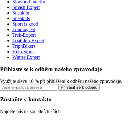
Slowood Interior
Smash-Expert
Sneak'In
Sneakids
Sport is good
Training-Fit
Trek-Expert
Triathlon-Expert
TripnBikers
Vélo-Store
Winter-Expert
Přihlaste se k odběru našeho zpravodaje
Využijte slevu 10 % při přihlášení k odběru našeho zpravodaje.
Přihlásit se k odběru
Zůstaňte v kontaktu
Najděte nás na sociálních sítích