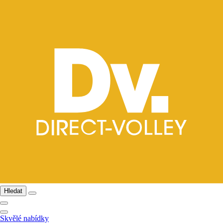
Hledat
Skvělé nabídky