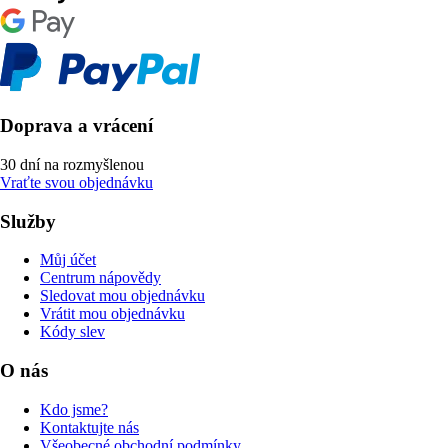
Doprava a vrácení
30 dní na rozmyšlenou
Vraťte svou objednávku
Služby
Můj účet
Centrum nápovědy
Sledovat mou objednávku
Vrátit mou objednávku
Kódy slev
O nás
Kdo jsme?
Kontaktujte nás
Všeobecné obchodní podmínky