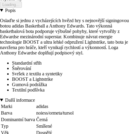
Loading...
Popis
Oslaďte si jednu z vycházejících hvězd hry s nejnovější signingovou
botou adidas Basketball a Anthony Edwards. Tato výkonná
basketbalová bota podporuje výbušné pohyby, které vytvořily z
Edwardse mezinárodní superstar. Kombinuje návrat energie
technologie BOOST a ultra lehké odpružení Lightstrike, tato bota je
navržena pro hráče, kteří vynikají rychlostí a výkonností. Loga
Anthony Edwardse doplňují podpisový styl.
Standardní střih
Šněrování
Svršek z textilu a syntetiky
BOOST a Lightstrike
Gumová podrážka
Textilní podšívka
Další informace
Marki
adidas
Barva
noiess/ormeta/tursol
Dominantní barva
Černá
Typ
Smíšené
Věk
Dospělý