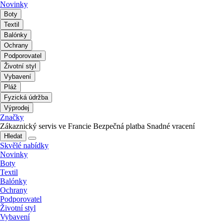
Novinky
Boty
Textil
Balónky
Ochrany
Podporovatel
Životní styl
Vybavení
Pláž
Fyzická údržba
Výprodej
Značky
Zákaznický servis ve Francie
Bezpečná platba
Snadné vracení
Hledat
Skvělé nabídky
Novinky
Boty
Textil
Balónky
Ochrany
Podporovatel
Životní styl
Vybavení