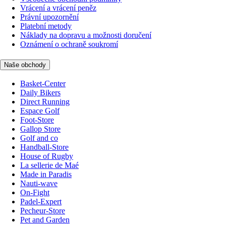
Vrácení a vrácení peněz
Právní upozornění
Platební metody
Náklady na dopravu a možnosti doručení
Oznámení o ochraně soukromí
Naše obchody
Basket-Center
Daily Bikers
Direct Running
Espace Golf
Foot-Store
Gallop Store
Golf and co
Handball-Store
House of Rugby
La sellerie de Maé
Made in Paradis
Nauti-wave
On-Fight
Padel-Expert
Pecheur-Store
Pet and Garden