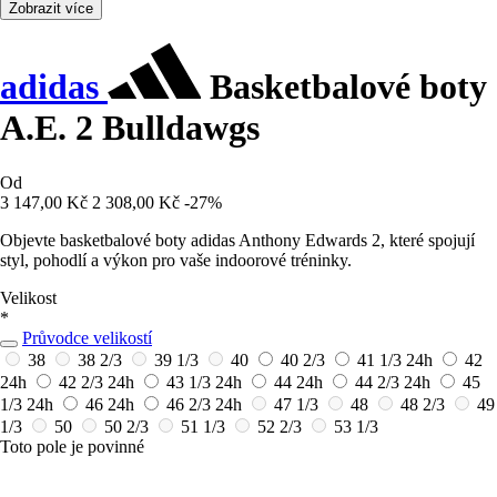
Zobrazit více
adidas
Basketbalové boty
A.E. 2 Bulldawgs
Od
3 147,00 Kč
2 308,00 Kč
-27%
Objevte basketbalové boty adidas Anthony Edwards 2, které spojují
styl, pohodlí a výkon pro vaše indoorové tréninky.
Velikost
*
Průvodce velikostí
38
38 2/3
39 1/3
40
40 2/3
41 1/3
24h
42
24h
42 2/3
24h
43 1/3
24h
44
24h
44 2/3
24h
45
1/3
24h
46
24h
46 2/3
24h
47 1/3
48
48 2/3
49
1/3
50
50 2/3
51 1/3
52 2/3
53 1/3
Toto pole je povinné