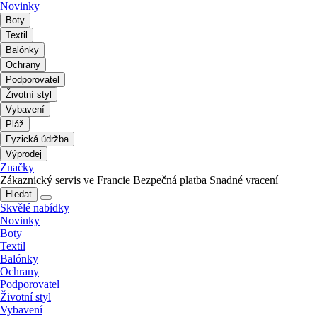
Novinky
Boty
Textil
Balónky
Ochrany
Podporovatel
Životní styl
Vybavení
Pláž
Fyzická údržba
Výprodej
Značky
Zákaznický servis ve Francie
Bezpečná platba
Snadné vracení
Hledat
Skvělé nabídky
Novinky
Boty
Textil
Balónky
Ochrany
Podporovatel
Životní styl
Vybavení