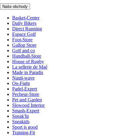
Naše obchody
Basket-Center
Daily Bikers
Direct Running
Espace Golf
Foot-Store
Gallop Store
Golf and co
Handball-Store
House of Rugby
La sellerie de Maé
Made in Paradis
Nauti-wave
On-Fight
Padel-Expert
Pecheur-Store
Pet and Garden
Slowood Interior
Smash-Expert
Sneak'In
Sneakids
Sport is good
Training-Fit