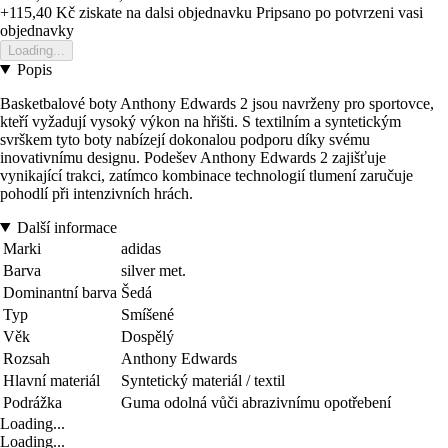
+115,40 Kč
ziskate na dalsi objednavku
Pripsano po potvrzeni vasi
objednavky
Loading...
Popis
Basketbalové boty Anthony Edwards 2 jsou navrženy pro sportovce,
kteří vyžadují vysoký výkon na hřišti. S textilním a syntetickým
svrškem tyto boty nabízejí dokonalou podporu díky svému
inovativnímu designu. Podešev Anthony Edwards 2 zajišťuje
vynikající trakci, zatímco kombinace technologií tlumení zaručuje
pohodlí při intenzivních hrách.
Další informace
Marki
adidas
Barva
silver met.
Dominantní barva
Šedá
Typ
Smíšené
Věk
Dospělý
Rozsah
Anthony Edwards
Hlavní materiál
Syntetický materiál / textil
Podrážka
Guma odolná vůči abrazivnímu opotřebení
Loading...
Loading...