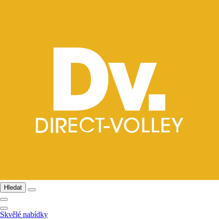
Hledat
Skvělé nabídky