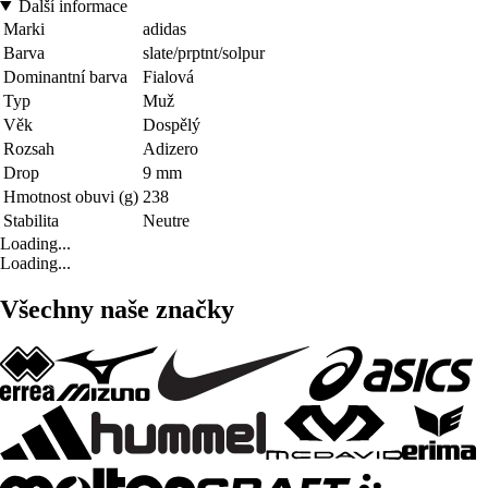
Další informace
Marki
adidas
Barva
slate/prptnt/solpur
Dominantní barva
Fialová
Typ
Muž
Věk
Dospělý
Rozsah
Adizero
Drop
9 mm
Hmotnost obuvi (g)
238
Stabilita
Neutre
Loading...
Loading...
Všechny naše značky