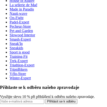
House of Rugby
La sellerie de Maé
Made in Paradis
Nauti-wave
On-Fight
Padel-Expert
Pecheur-Store
Pet and Garden
Slowood Interior
Smash-Expert
Sneak'In
Sneakids
Sport is good
Training-Fit
Trek-Expert
Triathlon-Expert
TripnBikers
Vélo-Store
Winter-Expert
Přihlaste se k odběru našeho zpravodaje
Využijte slevu 10 % při přihlášení k odběru našeho zpravodaje.
Přihlásit se k odběru