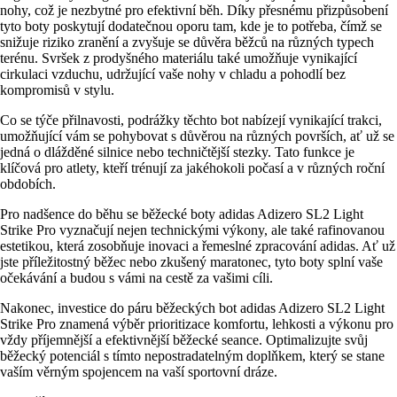
nohy, což je nezbytné pro efektivní běh. Díky přesnému přizpůsobení
tyto boty poskytují dodatečnou oporu tam, kde je to potřeba, čímž se
snižuje riziko zranění a zvyšuje se důvěra běžců na různých typech
terénu. Svršek z prodyšného materiálu také umožňuje vynikající
cirkulaci vzduchu, udržující vaše nohy v chladu a pohodlí bez
kompromisů v stylu.
Co se týče přilnavosti, podrážky těchto bot nabízejí vynikající trakci,
umožňující vám se pohybovat s důvěrou na různých površích, ať už se
jedná o dlážděné silnice nebo techničtější stezky. Tato funkce je
klíčová pro atlety, kteří trénují za jakéhokoli počasí a v různých roční
obdobích.
Pro nadšence do běhu se běžecké boty adidas Adizero SL2 Light
Strike Pro vyznačují nejen technickými výkony, ale také rafinovanou
estetikou, která zosobňuje inovaci a řemeslné zpracování adidas. Ať už
jste příležitostný běžec nebo zkušený maratonec, tyto boty splní vaše
očekávání a budou s vámi na cestě za vašimi cíli.
Nakonec, investice do páru běžeckých bot adidas Adizero SL2 Light
Strike Pro znamená výběr prioritizace komfortu, lehkosti a výkonu pro
vždy příjemnější a efektivnější běžecké seance. Optimalizujte svůj
běžecký potenciál s tímto nepostradatelným doplňkem, který se stane
vaším věrným spojencem na vaší sportovní dráze.