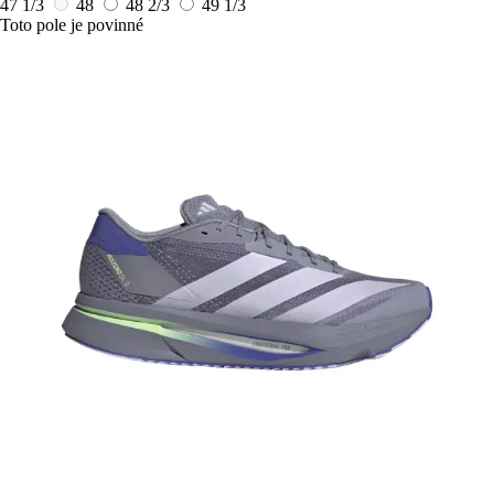
47 1/3
48
48 2/3
49 1/3
Toto pole je povinné