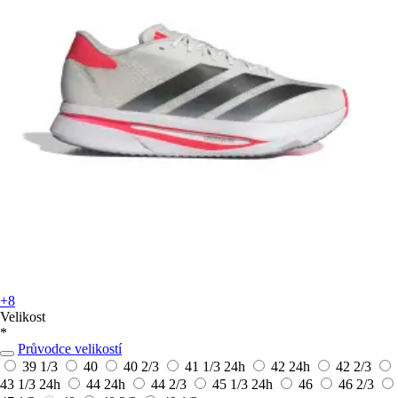
+8
Velikost
*
Průvodce velikostí
39 1/3
40
40 2/3
41 1/3
24h
42
24h
42 2/3
43 1/3
24h
44
24h
44 2/3
45 1/3
24h
46
46 2/3