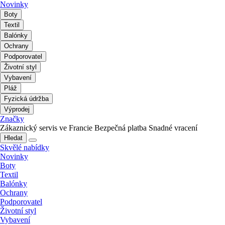
Novinky
Boty
Textil
Balónky
Ochrany
Podporovatel
Životní styl
Vybavení
Pláž
Fyzická údržba
Výprodej
Značky
Zákaznický servis ve Francie
Bezpečná platba
Snadné vracení
Hledat
Skvělé nabídky
Novinky
Boty
Textil
Balónky
Ochrany
Podporovatel
Životní styl
Vybavení