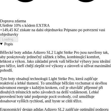
Doprava zdarma
Ušetřete 10%
s kódem
EXTRA
+149,45 Kč
ziskate na dalsi objednavku
Pripsano po potvrzeni vasi
objednavky
Loading...
Popis
Běžecké boty adidas Adizero SL2 Light Strike Pro jsou navrženy tak,
aby poskytovaly jedinečný zážitek z běhu, kombinující komfort,
lehkost a výkon. Jako základní prvek vaší běžecké výbavy jsou ideální
pro běžce, kteří chtějí zlepšit své výkony a zároveň si užívat maximální
pohodlí.
Tyto boty obsahují technologii Light Strike Pro, která zajišťuje
reaktivní a lehké tlumení. To umožňuje běžcům vychutnat si skvělou
návratnost energie s každým krokem, což je obzvlášť příjemné při
dlouhých trénincích nebo závodech na delší vzdálenosti. Lehké
provedení boty také podporuje pocit svobody, což umožňuje
dosahovat vyšších rychlostí, aniž byste se cítili těžce.
Ergonomický design adidas Adizero SL2 zajišťuje optimální podporu