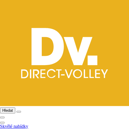
Hledat
Skvělé nabídky