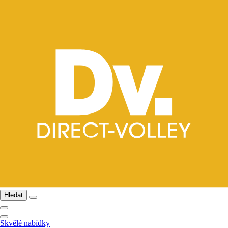
Hledat
Skvělé nabídky