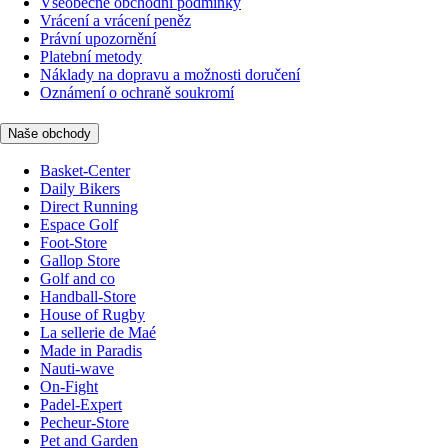
Všeobecné obchodní podmínky
Vrácení a vrácení peněz
Právní upozornění
Platební metody
Náklady na dopravu a možnosti doručení
Oznámení o ochraně soukromí
Naše obchody
Basket-Center
Daily Bikers
Direct Running
Espace Golf
Foot-Store
Gallop Store
Golf and co
Handball-Store
House of Rugby
La sellerie de Maé
Made in Paradis
Nauti-wave
On-Fight
Padel-Expert
Pecheur-Store
Pet and Garden