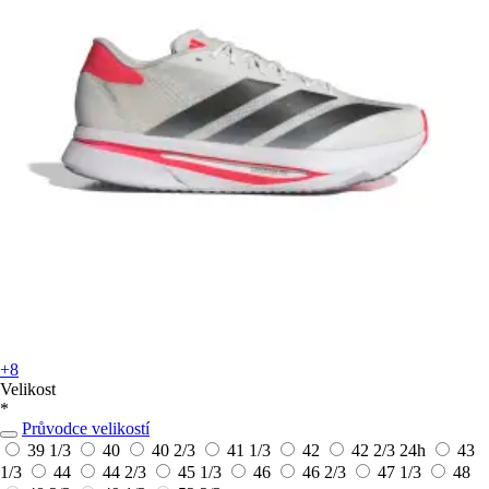
+8
Velikost
*
Průvodce velikostí
39 1/3
40
40 2/3
41 1/3
42
42 2/3
24h
43
1/3
44
44 2/3
45 1/3
46
46 2/3
47 1/3
48