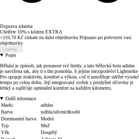
Doprava zdarma
Ušetřete 10%
s kódem
EXTRA
+110,70 Kč
ziskate na dalsi objednavku
Pripsano po potvrzeni vasi
objednavky
Loading...
Popis
Běhání je způsob, jak posunout své limity, a tato běžecká bota adidas
je navržena tak, aby ti s tím pomohla. S jejíme mezipodešví Lightstrike
Pro spojuje reaktivitu, komfort a výkon, což ti umožňuje udržet vysoké
tempo po celou dobu. Její integrovaný svršek z prodyšné síťoviny je
lehký a zajišťuje optimální komfort na každém kilometru.
Další informace
Marki
adidas
Barva
solblu/silvmt/dksobl
Dominantní barva
Modrá
Typ
Muž
Věk
Dospělý