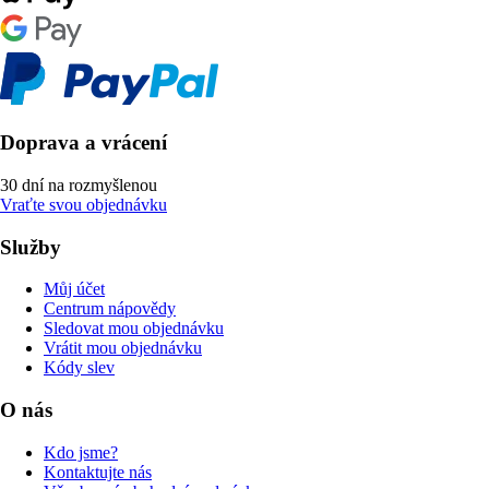
Doprava a vrácení
30 dní na rozmyšlenou
Vraťte svou objednávku
Služby
Můj účet
Centrum nápovědy
Sledovat mou objednávku
Vrátit mou objednávku
Kódy slev
O nás
Kdo jsme?
Kontaktujte nás