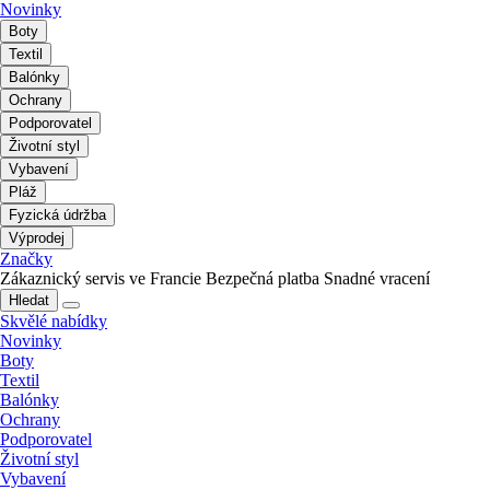
Novinky
Boty
Textil
Balónky
Ochrany
Podporovatel
Životní styl
Vybavení
Pláž
Fyzická údržba
Výprodej
Značky
Zákaznický servis ve Francie
Bezpečná platba
Snadné vracení
Hledat
Skvělé nabídky
Novinky
Boty
Textil
Balónky
Ochrany
Podporovatel
Životní styl
Vybavení