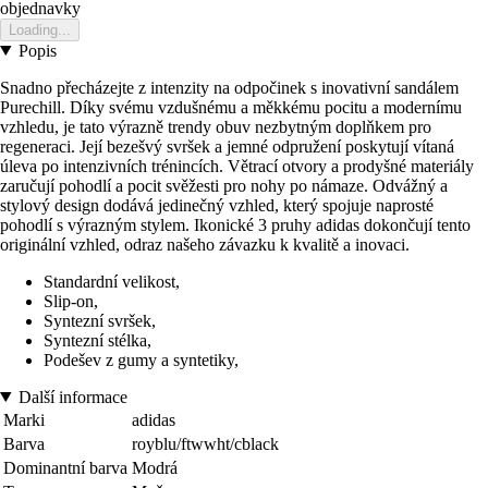
objednavky
Loading...
Popis
Snadno přecházejte z intenzity na odpočinek s inovativní sandálem
Purechill. Díky svému vzdušnému a měkkému pocitu a modernímu
vzhledu, je tato výrazně trendy obuv nezbytným doplňkem pro
regeneraci. Její bezešvý svršek a jemné odpružení poskytují vítaná
úleva po intenzivních trénincích. Větrací otvory a prodyšné materiály
zaručují pohodlí a pocit svěžesti pro nohy po námaze. Odvážný a
stylový design dodává jedinečný vzhled, který spojuje naprosté
pohodlí s výrazným stylem. Ikonické 3 pruhy adidas dokončují tento
originální vzhled, odraz našeho závazku k kvalitě a inovaci.
Standardní velikost,
Slip-on,
Syntezní svršek,
Syntezní stélka,
Podešev z gumy a syntetiky,
Další informace
Marki
adidas
Barva
royblu/ftwwht/cblack
Dominantní barva
Modrá