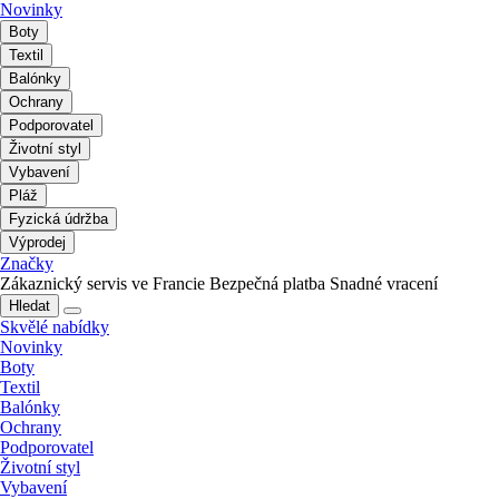
Novinky
Boty
Textil
Balónky
Ochrany
Podporovatel
Životní styl
Vybavení
Pláž
Fyzická údržba
Výprodej
Značky
Zákaznický servis ve Francie
Bezpečná platba
Snadné vracení
Hledat
Skvělé nabídky
Novinky
Boty
Textil
Balónky
Ochrany
Podporovatel
Životní styl
Vybavení