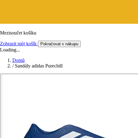
Mezisoučet košíku
Zobrazit můj košík
Pokračovat v nákupu
Loading...
Domů
/
Sandály adidas Purechill