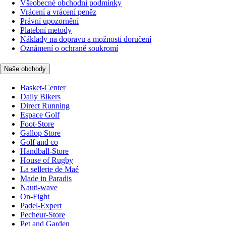
Všeobecné obchodní podmínky
Vrácení a vrácení peněz
Právní upozornění
Platební metody
Náklady na dopravu a možnosti doručení
Oznámení o ochraně soukromí
Naše obchody
Basket-Center
Daily Bikers
Direct Running
Espace Golf
Foot-Store
Gallop Store
Golf and co
Handball-Store
House of Rugby
La sellerie de Maé
Made in Paradis
Nauti-wave
On-Fight
Padel-Expert
Pecheur-Store
Pet and Garden