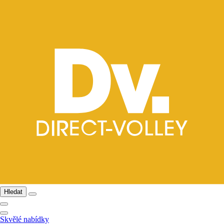
Hledat
Skvělé nabídky