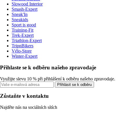
Slowood Interior
Smash-Expert
Sneak'In
Sneakids
Sport is good
Training-Fit
Trek-Expert
Triathlon-Expert
TripnBikers
Vélo-Store
Winter-Expert
Přihlaste se k odběru našeho zpravodaje
Využijte slevu 10 % při přihlášení k odběru našeho zpravodaje.
Přihlásit se k odběru
Zůstaňte v kontaktu
Najděte nás na sociálních sítích