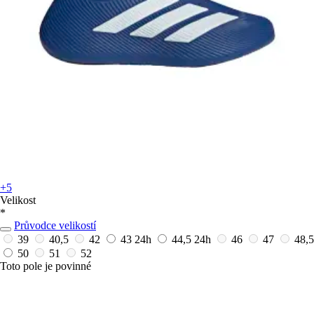
+5
Velikost
*
Průvodce velikostí
39
40,5
42
43
24h
44,5
24h
46
47
48,5
50
51
52
Toto pole je povinné