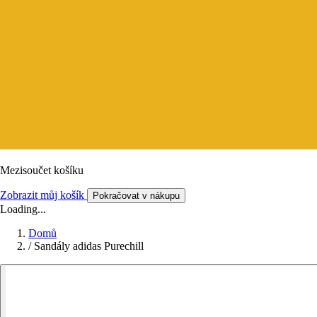
Mezisoučet košíku
Zobrazit můj košík
Pokračovat v nákupu
Loading...
Domů
/
Sandály adidas Purechill