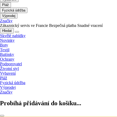
Pláž
Fyzická údržba
Výprodej
Značky
Zákaznický servis ve Francie
Bezpečná platba
Snadné vracení
Hledat
Skvělé nabídky
Novinky
Boty
Textil
Balónky
Ochrany
Podporovatel
Životní styl
Vybavení
Pláž
Fyzická údržba
Výprodej
Značky
Probíhá přidávání do košíku...