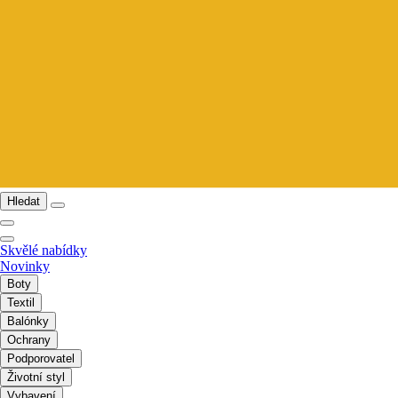
Hledat
Skvělé nabídky
Novinky
Boty
Textil
Balónky
Ochrany
Podporovatel
Životní styl
Vybavení