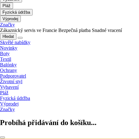
Pláž
Fyzická údržba
Výprodej
Značky
Zákaznický servis ve Francie
Bezpečná platba
Snadné vracení
Hledat
Skvělé nabídky
Novinky
Boty
Textil
Balónky
Ochrany
Podporovatel
Životní styl
Vybavení
Pláž
Fyzická údržba
Výprodej
Značky
Probíhá přidávání do košíku...