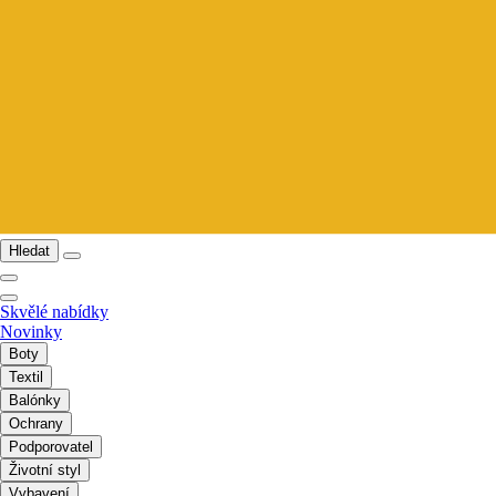
Hledat
Skvělé nabídky
Novinky
Boty
Textil
Balónky
Ochrany
Podporovatel
Životní styl
Vybavení