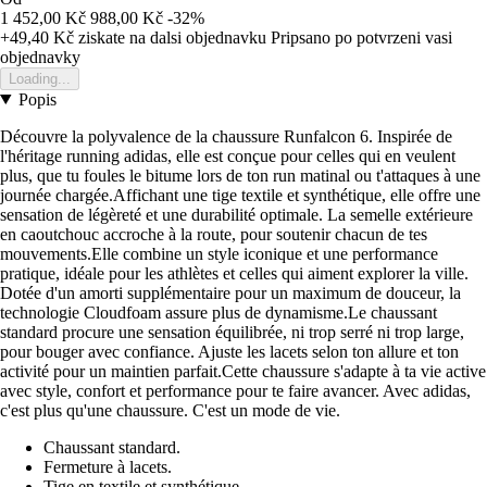
1 452,00 Kč
988,00 Kč
-32%
+49,40 Kč
ziskate na dalsi objednavku
Pripsano po potvrzeni vasi
objednavky
Loading...
Popis
Découvre la polyvalence de la chaussure Runfalcon 6. Inspirée de
l'héritage running adidas, elle est conçue pour celles qui en veulent
plus, que tu foules le bitume lors de ton run matinal ou t'attaques à une
journée chargée.Affichant une tige textile et synthétique, elle offre une
sensation de légèreté et une durabilité optimale. La semelle extérieure
en caoutchouc accroche à la route, pour soutenir chacun de tes
mouvements.Elle combine un style iconique et une performance
pratique, idéale pour les athlètes et celles qui aiment explorer la ville.
Dotée d'un amorti supplémentaire pour un maximum de douceur, la
technologie Cloudfoam assure plus de dynamisme.Le chaussant
standard procure une sensation équilibrée, ni trop serré ni trop large,
pour bouger avec confiance. Ajuste les lacets selon ton allure et ton
activité pour un maintien parfait.Cette chaussure s'adapte à ta vie active
avec style, confort et performance pour te faire avancer. Avec adidas,
c'est plus qu'une chaussure. C'est un mode de vie.
Chaussant standard.
Fermeture à lacets.
Tige en textile et synthétique.