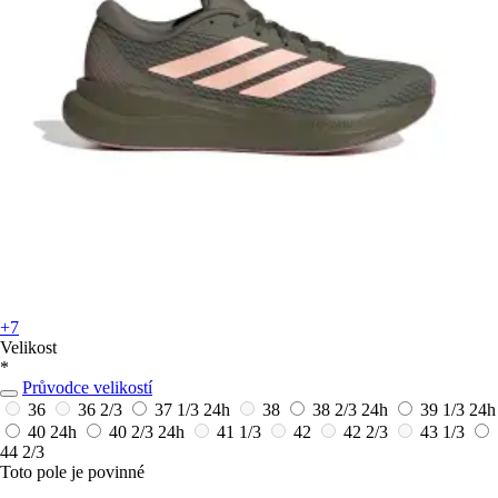
+7
Velikost
*
Průvodce velikostí
36
36 2/3
37 1/3
24h
38
38 2/3
24h
39 1/3
24h
40
24h
40 2/3
24h
41 1/3
42
42 2/3
43 1/3
44 2/3
Toto pole je povinné