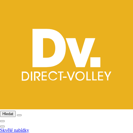
Hledat
Skvělé nabídky