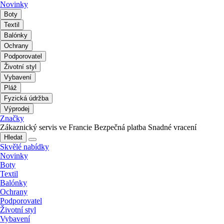
Novinky
Boty
Textil
Balónky
Ochrany
Podporovatel
Životní styl
Vybavení
Pláž
Fyzická údržba
Výprodej
Značky
Zákaznický servis ve Francie
Bezpečná platba
Snadné vracení
Hledat
Skvělé nabídky
Novinky
Boty
Textil
Balónky
Ochrany
Podporovatel
Životní styl
Vybavení