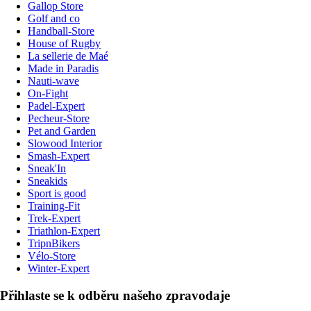
Gallop Store
Golf and co
Handball-Store
House of Rugby
La sellerie de Maé
Made in Paradis
Nauti-wave
On-Fight
Padel-Expert
Pecheur-Store
Pet and Garden
Slowood Interior
Smash-Expert
Sneak'In
Sneakids
Sport is good
Training-Fit
Trek-Expert
Triathlon-Expert
TripnBikers
Vélo-Store
Winter-Expert
Přihlaste se k odběru našeho zpravodaje