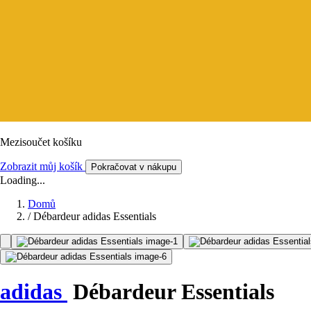
Mezisoučet košíku
Zobrazit můj košík
Pokračovat v nákupu
Loading...
Domů
/
Débardeur adidas Essentials
adidas
Débardeur Essentials