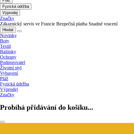
Pláž
Fyzická údržba
Výprodej
Značky
Zákaznický servis ve Francie
Bezpečná platba
Snadné vracení
Hledat
Novinky
Boty
Textil
Balónky
Ochrany
Podporovatel
Životní styl
Vybavení
Pláž
Fyzická údržba
Výprodej
Značky
Probíhá přidávání do košíku...