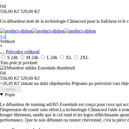
Od
556,00 Kč
529,00 Kč
Un débardeur doté de la technologie Climacool pour la fraîcheur et le c
+-1
Velikost
*
Průvodce velikostí
S
24h
M
24h
L
24h
XL
2XL
Toto pole je povinné
Od
556,00 Kč
529,00 Kč
+26,45 Kč
ziskate na dalsi objednavku
Pripsano po potvrzeni vasi obj
Loading...
Popis
Le débardeur de running adi365 Essentials est conçu pour ceux qui acco
l'impression de courir sans effort.La technologie Climacool t'aide à reste
bouger librement, tandis que le col rond et les logos réfléchissants ajo
performance. Que tu sois débutant ou runner chevronné, c'est ta pièce d