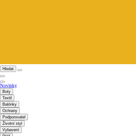
Hledat
Novinky
Boty
Textil
Balónky
Ochrany
Podporovatel
Životní styl
Vybavení