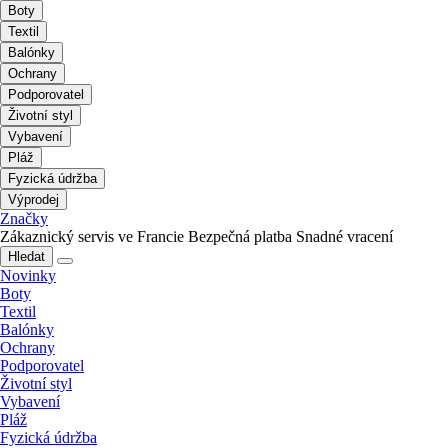
Boty
Textil
Balónky
Ochrany
Podporovatel
Životní styl
Vybavení
Pláž
Fyzická údržba
Výprodej
Značky
Zákaznický servis ve Francie
Bezpečná platba
Snadné vracení
Hledat
Novinky
Boty
Textil
Balónky
Ochrany
Podporovatel
Životní styl
Vybavení
Pláž
Fyzická údržba