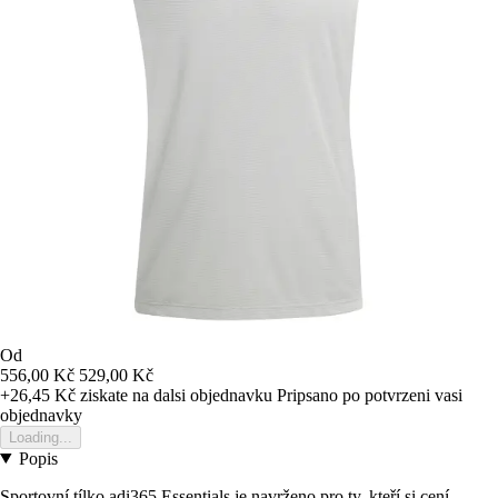
Od
556,00 Kč
529,00 Kč
+26,45 Kč
ziskate na dalsi objednavku
Pripsano po potvrzeni vasi
objednavky
Loading...
Popis
Sportovní tílko adi365 Essentials je navrženo pro ty, kteří si cení