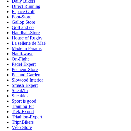
Daily Bikers
Direct Running
Espace Golf
Foot-Store
Gallop Store
Golf and co
Handball-Store
House of Rugby
La sellerie de Maé
Made in Paradis
Nauti-wave
On-Fight
Padel-Expert
Pecheur-Store
Pet and Garden
Slowood Interior
Smash-Expert
Sneak'In
Sneakids
Sport is good
Training-Fit
Trek-Expert
Triathlon-Expert
TripnBikers
Vélo-Store