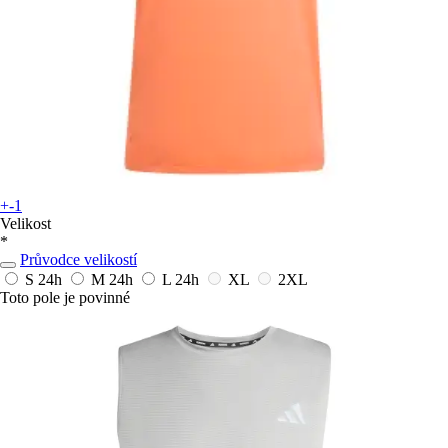
+-1
Velikost
*
Průvodce velikostí
S
24h
M
24h
L
24h
XL
2XL
Toto pole je povinné