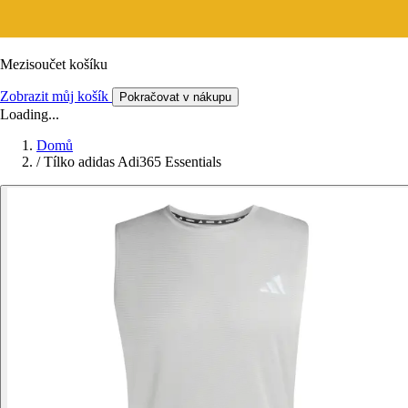
Mezisoučet košíku
Zobrazit můj košík
Pokračovat v nákupu
Loading...
Domů
/
Tílko adidas Adi365 Essentials