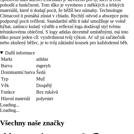
pohodlí a funkčnosti. Toto tílko je vyrobeno z měkkých a lehkých
materiálů, které ti dodají pocit, že běžíš bez námahy. Technologie
Climacool ti pomáhá zůstat v chladu. Rychlý odvod a absorpce potu
podporují pocit svěžesti. Standardní střih ti také umožňuje se volně
hýbat, zatímco kulatý výstřih a reflexní loga dodávají styl tvému
tréninkovému oblečení. S logy adidas decentně umístěnými, má toto
tílko pouze jeden cíl: vyzdvihnout tvůj výkon. Ať už jsi začátečník
nebo zkušený běžec, je to tvůj základní kousek pro každodenní běh.
Další informace
Marki
adidas
Barva
mgreyh
Dominantní barva
Šedá
Typ
Muž
Věk
Dospělý
Funkce
Bez rukávů
Hlavní materiál
polyester
Loading...
Loading...
Všechny naše značky