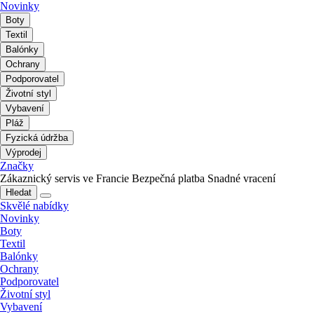
Novinky
Boty
Textil
Balónky
Ochrany
Podporovatel
Životní styl
Vybavení
Pláž
Fyzická údržba
Výprodej
Značky
Zákaznický servis ve Francie
Bezpečná platba
Snadné vracení
Hledat
Skvělé nabídky
Novinky
Boty
Textil
Balónky
Ochrany
Podporovatel
Životní styl
Vybavení