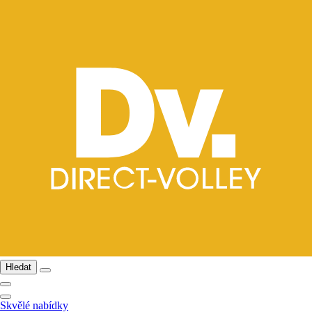
Hledat
Skvělé nabídky