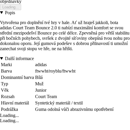
objednavky
Loading...
Popis
Vytvořena pro doplnění tvé hry v hale. Ať už hraješ jakkoli, bota
adidas Court Team Bounce 2.0 ti nabízí maximální komfort se svou
střední mezipodešví Bounce po celé délce. Zpevněná pro větší stabilitu
při bočních pohybech, svršek z dvojité síťoviny obepíná tvou nohu pro
dokonalou oporu. Její gumová podešev s dobrou přilnavostí ti umožní
zanechat svoji stopu ve hře, ne na hřišti.
Další informace
Marki
adidas
Barva
ftwwht/royblu/ftwwht
Dominantní barva
Bílá
Typ
Muž
Věk
Junior
Rozsah
Court Team
Hlavní materiál
Syntetický materiál / textil
Podrážka
Guma odolná vůči abrazivnímu opotřebení
Loading...
Loading...