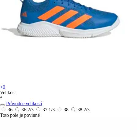
+0
Velikost
*
Průvodce velikostí
36
36 2/3
37 1/3
38
38 2/3
Toto pole je povinné