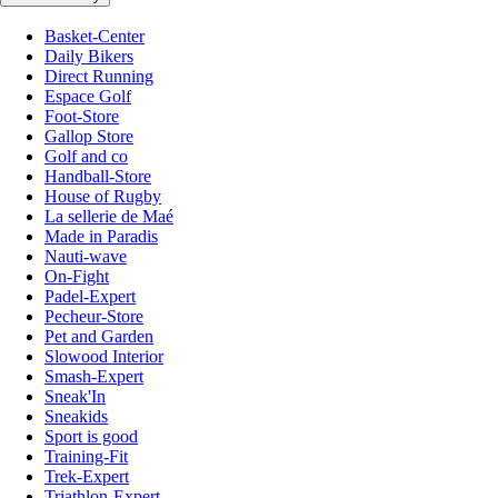
Basket-Center
Daily Bikers
Direct Running
Espace Golf
Foot-Store
Gallop Store
Golf and co
Handball-Store
House of Rugby
La sellerie de Maé
Made in Paradis
Nauti-wave
On-Fight
Padel-Expert
Pecheur-Store
Pet and Garden
Slowood Interior
Smash-Expert
Sneak'In
Sneakids
Sport is good
Training-Fit
Trek-Expert
Triathlon-Expert