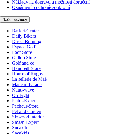
Náklady na dopravu a možnosti doručení
Oznámení o ochraně soukromí
Naše obchody
Basket-Center
Daily Bikers
Direct Running
Espace Golf
Foot-Store
Gallop Store
Golf and co
Handball-Store
House of Rugby
La sellerie de Maé
Made in Paradis
Nauti-wave
On-Fight
Padel-Expert
Pecheur-Store
Pet and Garden
Slowood Interior
Smash-Expert
Sneak'In
Sneakids