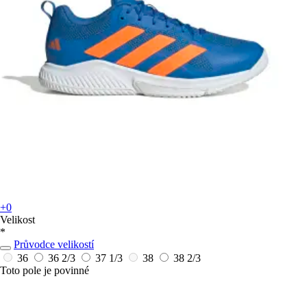
+0
Velikost
*
Průvodce velikostí
36
36 2/3
37 1/3
38
38 2/3
Toto pole je povinné