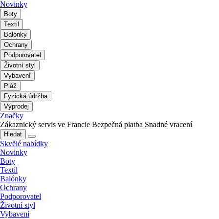
Novinky
Boty
Textil
Balónky
Ochrany
Podporovatel
Životní styl
Vybavení
Pláž
Fyzická údržba
Výprodej
Značky
Zákaznický servis ve Francie
Bezpečná platba
Snadné vracení
Hledat
Skvělé nabídky
Novinky
Boty
Textil
Balónky
Ochrany
Podporovatel
Životní styl
Vybavení