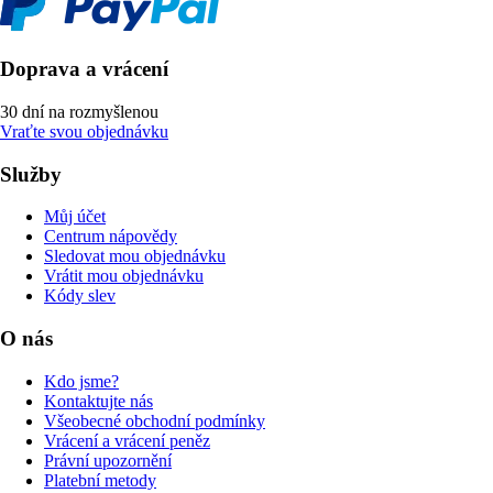
Doprava a vrácení
30 dní na rozmyšlenou
Vraťte svou objednávku
Služby
Můj účet
Centrum nápovědy
Sledovat mou objednávku
Vrátit mou objednávku
Kódy slev
O nás
Kdo jsme?
Kontaktujte nás
Všeobecné obchodní podmínky
Vrácení a vrácení peněz
Právní upozornění
Platební metody