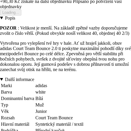
+90,30 Kč
ziskate na dalsi objednavku
Pripsano po potvrzeni vasi
objednavky
Loading...
Popis
POZOR
: Velikost je menší. Na základě zpětné vazby doporučujeme
zvolit o číslo větší. (Pokud obvykle nosíš velikost 40, objednej 40 2/3)
Vytvořena pro vylepšení tvé hry v hale. Ať už hraješ jakkoli, obuv
adidas Court Team Bounce 2.0 ti poskytne maximální pohodlí díky své
mezipodešvi Bounce po celé délce. Zpevněná pro větší stabilitu při
bočních pohybech, svršek z dvojité síťoviny obepíná tvou nohu pro
dokonalou oporu. Její gumová podešev s dobrou přilnavostí ti umožní
zanechat svůj otisk na hřišti, ne na terénu.
Další informace
Marki
adidas
Barva
white
Dominantní barva
Bílá
Typ
Muž
Věk
Junior
Rozsah
Court Team Bounce
Hlavní materiál
Syntetický materiál / textil
Podrážka
Přírodní kaučuk