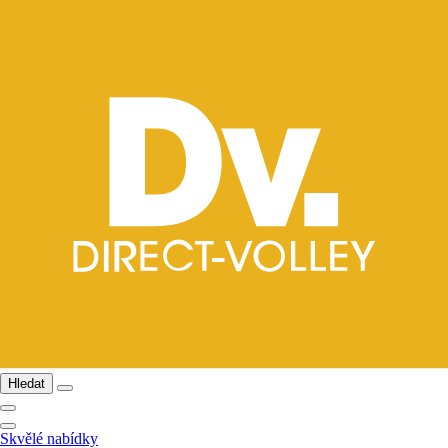
Hledat
Skvělé nabídky