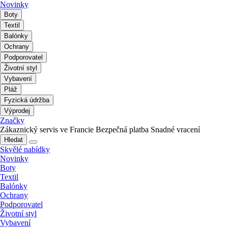
Novinky
Boty
Textil
Balónky
Ochrany
Podporovatel
Životní styl
Vybavení
Pláž
Fyzická údržba
Výprodej
Značky
Zákaznický servis ve Francie
Bezpečná platba
Snadné vracení
Hledat
Skvělé nabídky
Novinky
Boty
Textil
Balónky
Ochrany
Podporovatel
Životní styl
Vybavení