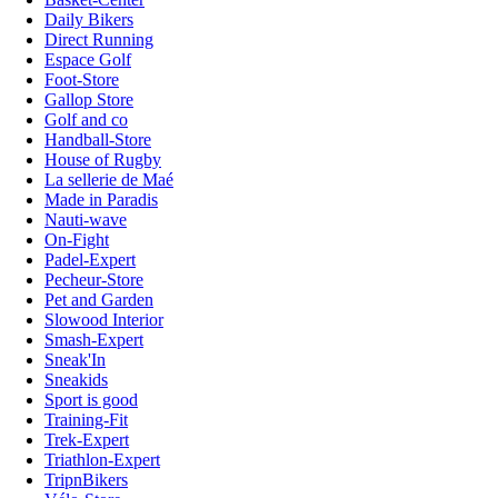
Daily Bikers
Direct Running
Espace Golf
Foot-Store
Gallop Store
Golf and co
Handball-Store
House of Rugby
La sellerie de Maé
Made in Paradis
Nauti-wave
On-Fight
Padel-Expert
Pecheur-Store
Pet and Garden
Slowood Interior
Smash-Expert
Sneak'In
Sneakids
Sport is good
Training-Fit
Trek-Expert
Triathlon-Expert
TripnBikers