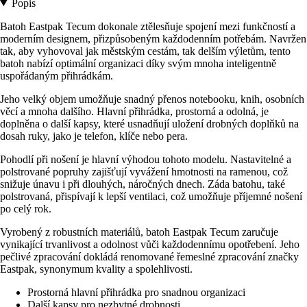
Popis
Batoh Eastpak Tecum dokonale ztělesňuje spojení mezi funkčností a
moderním designem, přizpůsobeným každodenním potřebám. Navržen
tak, aby vyhovoval jak městským cestám, tak delším výletům, tento
batoh nabízí optimální organizaci díky svým mnoha inteligentně
uspořádaným přihrádkám.
Jeho velký objem umožňuje snadný přenos notebooku, knih, osobních
věcí a mnoha dalšího. Hlavní přihrádka, prostorná a odolná, je
doplněna o další kapsy, které usnadňují uložení drobných doplňků na
dosah ruky, jako je telefon, klíče nebo pera.
Pohodlí při nošení je hlavní výhodou tohoto modelu. Nastavitelné a
polstrované popruhy zajišťují vyvážení hmotnosti na ramenou, což
snižuje únavu i při dlouhých, náročných dnech. Záda batohu, také
polstrovaná, přispívají k lepší ventilaci, což umožňuje příjemné nošení
po celý rok.
Vyrobený z robustních materiálů, batoh Eastpak Tecum zaručuje
vynikající trvanlivost a odolnost vůči každodennímu opotřebení. Jeho
pečlivé zpracování dokládá renomované řemeslné zpracování značky
Eastpak, synonymum kvality a spolehlivosti.
Prostorná hlavní přihrádka pro snadnou organizaci
Další kapsy pro nezbytné drobnosti