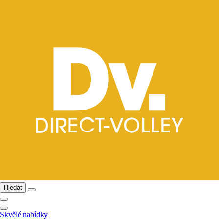
Hledat
Skvělé nabídky