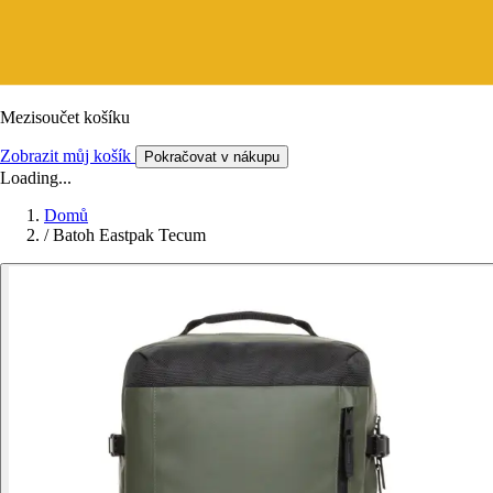
Mezisoučet košíku
Zobrazit můj košík
Pokračovat v nákupu
Loading...
Domů
/
Batoh Eastpak Tecum