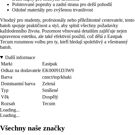
Polstrované popruhy a zadní strana pro delší pohodlí
Odolné materiály pro zvýšenou trvanlivost
Vhodný pro studenty, profesionály nebo příležitostné cestovatele, tento
batoh spojuje praktičnost a styl, aby splnil všechny požadavky
každodenního života. Pozornost věnovaná detailům zajišťuje nejen
upravenou estetiku, ale také efektivní použití, což dělá z Eastpak
Tecum rozumnou volbu pro ty, kteří hledají spolehlivý a všestranný
batoh.
Další informace
Marki
Eastpak
Odkaz na dodavatele
EK00091D3W9
Barva
cnnct/top/khaki
Dominantní barva
Zelená
Typ
Smíšené
Věk
Dospělý
Rozsah
Tecum
Loading...
Loading...
Všechny naše značky