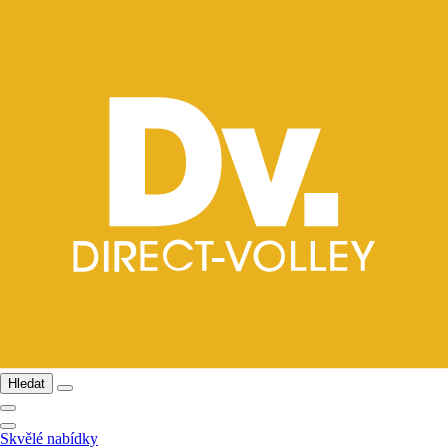
Hledat
Skvělé nabídky