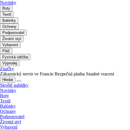
Novinky
Boty
Textil
Balónky
Ochrany
Podporovatel
Životní styl
Vybavení
Pláž
Fyzická údržba
Výprodej
Značky
Zákaznický servis ve Francie
Bezpečná platba
Snadné vracení
Hledat
Skvělé nabídky
Novinky
Boty
Textil
Balónky
Ochrany
Podporovatel
Životní styl
Vybavení