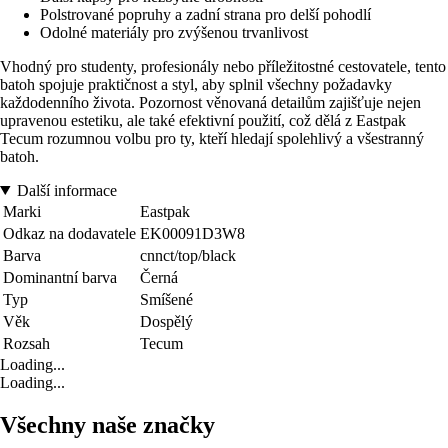
Polstrované popruhy a zadní strana pro delší pohodlí
Odolné materiály pro zvýšenou trvanlivost
Vhodný pro studenty, profesionály nebo příležitostné cestovatele, tento
batoh spojuje praktičnost a styl, aby splnil všechny požadavky
každodenního života. Pozornost věnovaná detailům zajišťuje nejen
upravenou estetiku, ale také efektivní použití, což dělá z Eastpak
Tecum rozumnou volbu pro ty, kteří hledají spolehlivý a všestranný
batoh.
Další informace
Marki
Eastpak
Odkaz na dodavatele
EK00091D3W8
Barva
cnnct/top/black
Dominantní barva
Černá
Typ
Smíšené
Věk
Dospělý
Rozsah
Tecum
Loading...
Loading...
Všechny naše značky