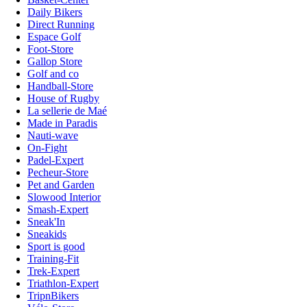
Daily Bikers
Direct Running
Espace Golf
Foot-Store
Gallop Store
Golf and co
Handball-Store
House of Rugby
La sellerie de Maé
Made in Paradis
Nauti-wave
On-Fight
Padel-Expert
Pecheur-Store
Pet and Garden
Slowood Interior
Smash-Expert
Sneak'In
Sneakids
Sport is good
Training-Fit
Trek-Expert
Triathlon-Expert
TripnBikers