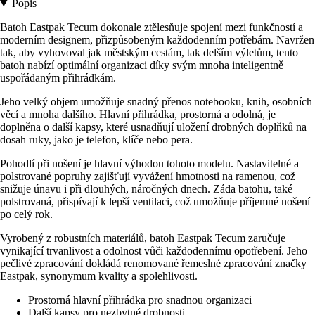
Popis
Batoh Eastpak Tecum dokonale ztělesňuje spojení mezi funkčností a
moderním designem, přizpůsobeným každodenním potřebám. Navržen
tak, aby vyhovoval jak městským cestám, tak delším výletům, tento
batoh nabízí optimální organizaci díky svým mnoha inteligentně
uspořádaným přihrádkám.
Jeho velký objem umožňuje snadný přenos notebooku, knih, osobních
věcí a mnoha dalšího. Hlavní přihrádka, prostorná a odolná, je
doplněna o další kapsy, které usnadňují uložení drobných doplňků na
dosah ruky, jako je telefon, klíče nebo pera.
Pohodlí při nošení je hlavní výhodou tohoto modelu. Nastavitelné a
polstrované popruhy zajišťují vyvážení hmotnosti na ramenou, což
snižuje únavu i při dlouhých, náročných dnech. Záda batohu, také
polstrovaná, přispívají k lepší ventilaci, což umožňuje příjemné nošení
po celý rok.
Vyrobený z robustních materiálů, batoh Eastpak Tecum zaručuje
vynikající trvanlivost a odolnost vůči každodennímu opotřebení. Jeho
pečlivé zpracování dokládá renomované řemeslné zpracování značky
Eastpak, synonymum kvality a spolehlivosti.
Prostorná hlavní přihrádka pro snadnou organizaci
Další kapsy pro nezbytné drobnosti