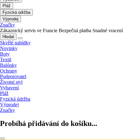
Pláž
Fyzická údržba
Výprodej
Značky
Zákaznický servis ve Francie
Bezpečná platba
Snadné vracení
Hledat
Skvělé nabídky
Novinky
Boty
Textil
Balónky
Ochrany
Podporovatel
Životní styl
Vybavení
Pláž
Fyzická údržba
Výprodej
Značky
Probíhá přidávání do košíku...