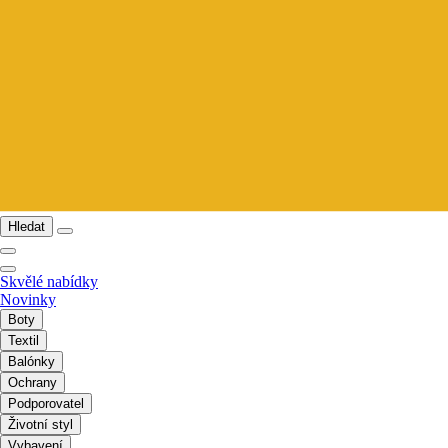
Hledat
Skvělé nabídky
Novinky
Boty
Textil
Balónky
Ochrany
Podporovatel
Životní styl
Vybavení