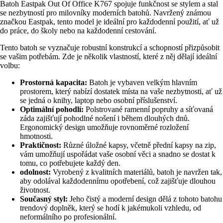
Batoh Eastpak Out Of Office K767 spojuje funkčnost se stylem a stal
se nezbytností pro milovníky moderních batohů. Navržený známou
značkou Eastpak, tento model je ideální pro každodenní použití, ať už
do práce, do školy nebo na každodenní cestování.
Tento batoh se vyznačuje robustní konstrukcí a schopností přizpůsobit
se vašim potřebám. Zde je několik vlastností, které z něj dělají ideální
volbu:
Prostorná kapacita:
Batoh je vybaven velkým hlavním
prostorem, který nabízí dostatek místa na vaše nezbytnosti, ať už
se jedná o knihy, laptop nebo osobní příslušenství.
Optimální pohodlí:
Polstrované ramenní popruhy a síťovaná
záda zajišťují pohodlné nošení i během dlouhých dnů.
Ergonomický design umožňuje rovnoměrné rozložení
hmotnosti.
Praktičnost:
Různé úložné kapsy, včetně přední kapsy na zip,
vám umožňují uspořádat vaše osobní věci a snadno se dostat k
tomu, co potřebujete každý den.
odolnost:
Vyrobený z kvalitních materiálů, batoh je navržen tak,
aby odolával každodennímu opotřebení, což zajišťuje dlouhou
životnost.
Současný styl:
Jeho čistý a moderní design dělá z tohoto batohu
trendový doplněk, který se hodí k jakémukoli vzhledu, od
neformálního po profesionální.