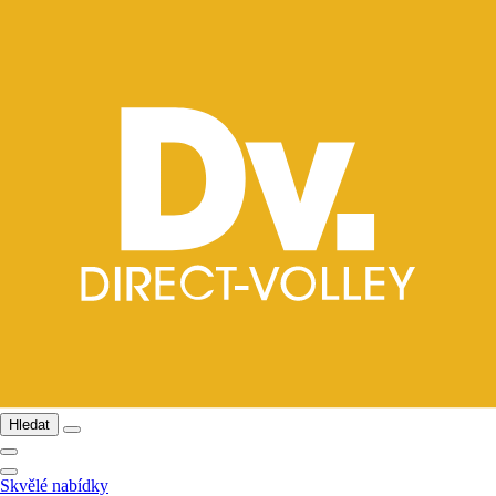
Hledat
Skvělé nabídky