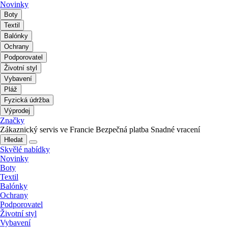
Novinky
Boty
Textil
Balónky
Ochrany
Podporovatel
Životní styl
Vybavení
Pláž
Fyzická údržba
Výprodej
Značky
Zákaznický servis ve Francie
Bezpečná platba
Snadné vracení
Hledat
Skvělé nabídky
Novinky
Boty
Textil
Balónky
Ochrany
Podporovatel
Životní styl
Vybavení