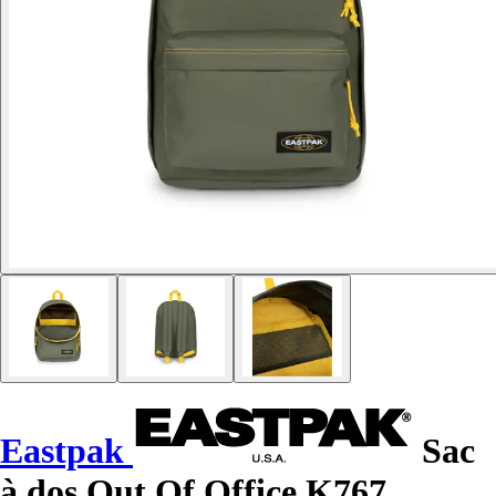
Eastpak
Sac
à dos Out Of Office K767