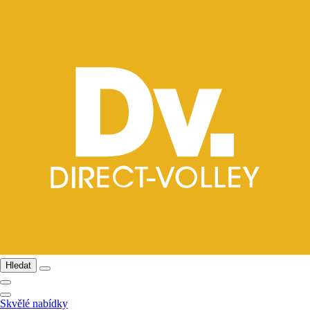
Hledat
Skvělé nabídky