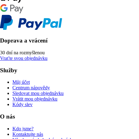
Doprava a vrácení
30 dní na rozmyšlenou
Vraťte svou objednávku
Služby
Můj účet
Centrum nápovědy
Sledovat mou objednávku
Vrátit mou objednávku
Kódy slev
O nás
Kdo jsme?
Kontaktujte nás