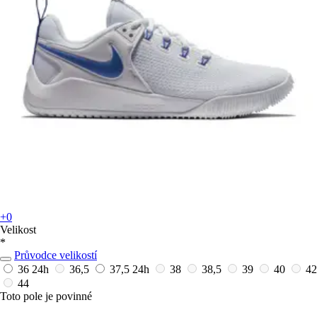
+0
Velikost
*
Průvodce velikostí
36
24h
36,5
37,5
24h
38
38,5
39
40
42
44
Toto pole je povinné