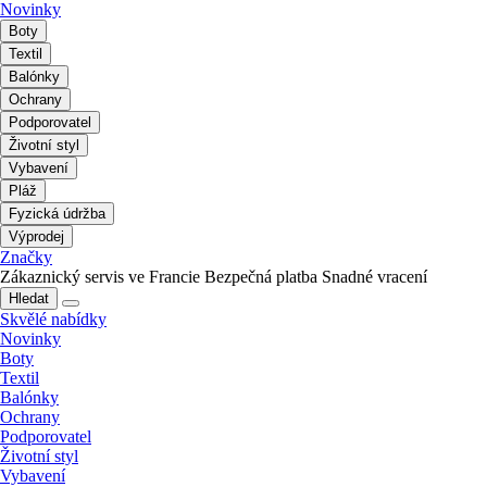
Novinky
Boty
Textil
Balónky
Ochrany
Podporovatel
Životní styl
Vybavení
Pláž
Fyzická údržba
Výprodej
Značky
Zákaznický servis ve Francie
Bezpečná platba
Snadné vracení
Hledat
Skvělé nabídky
Novinky
Boty
Textil
Balónky
Ochrany
Podporovatel
Životní styl
Vybavení