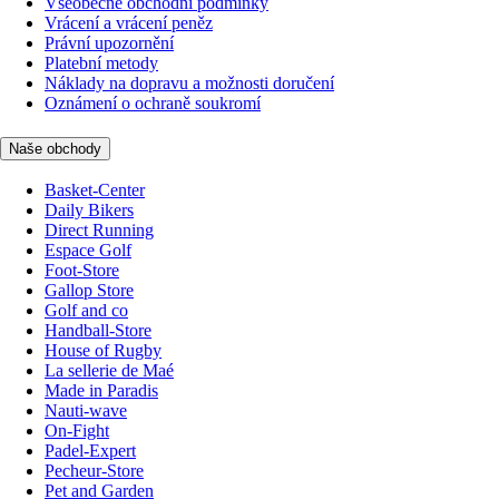
Všeobecné obchodní podmínky
Vrácení a vrácení peněz
Právní upozornění
Platební metody
Náklady na dopravu a možnosti doručení
Oznámení o ochraně soukromí
Naše obchody
Basket-Center
Daily Bikers
Direct Running
Espace Golf
Foot-Store
Gallop Store
Golf and co
Handball-Store
House of Rugby
La sellerie de Maé
Made in Paradis
Nauti-wave
On-Fight
Padel-Expert
Pecheur-Store
Pet and Garden