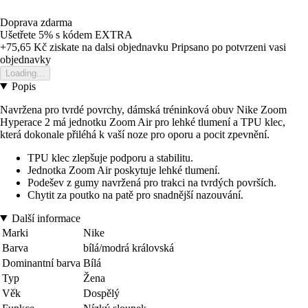
Doprava zdarma
Ušetřete 5%
s kódem
EXTRA
+75,65 Kč
ziskate na dalsi objednavku
Pripsano po potvrzeni vasi
objednavky
Loading...
Popis
Navržena pro tvrdé povrchy, dámská tréninková obuv Nike Zoom
Hyperace 2 má jednotku Zoom Air pro lehké tlumení a TPU klec,
která dokonale přiléhá k vaší noze pro oporu a pocit zpevnění.
TPU klec zlepšuje podporu a stabilitu.
Jednotka Zoom Air poskytuje lehké tlumení.
Podešev z gumy navržená pro trakci na tvrdých površích.
Chytit za poutko na patě pro snadnější nazouvání.
Další informace
Marki
Nike
Barva
bílá/modrá královská
Dominantní barva
Bílá
Typ
Žena
Věk
Dospělý