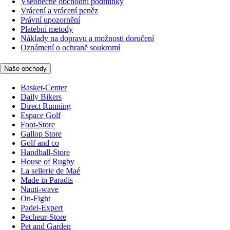
Všeobecné obchodní podmínky
Vrácení a vrácení peněz
Právní upozornění
Platební metody
Náklady na dopravu a možnosti doručení
Oznámení o ochraně soukromí
Naše obchody
Basket-Center
Daily Bikers
Direct Running
Espace Golf
Foot-Store
Gallop Store
Golf and co
Handball-Store
House of Rugby
La sellerie de Maé
Made in Paradis
Nauti-wave
On-Fight
Padel-Expert
Pecheur-Store
Pet and Garden