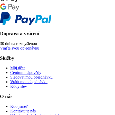
Doprava a vrácení
30 dní na rozmyšlenou
Vraťte svou objednávku
Služby
Můj účet
Centrum nápovědy
Sledovat mou objednávku
Vrátit mou objednávku
Kódy slev
O nás
Kdo jsme?
Kontaktujte nás