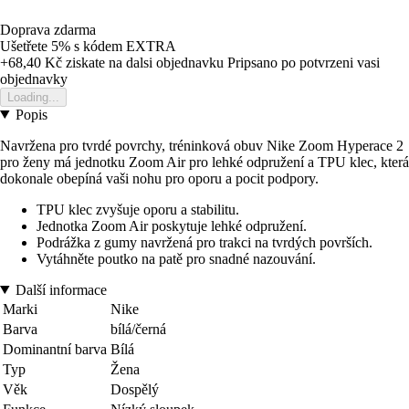
Doprava zdarma
Ušetřete 5%
s kódem
EXTRA
+68,40 Kč
ziskate na dalsi objednavku
Pripsano po potvrzeni vasi
objednavky
Loading...
Popis
Navržena pro tvrdé povrchy, tréninková obuv Nike Zoom Hyperace 2
pro ženy má jednotku Zoom Air pro lehké odpružení a TPU klec, která
dokonale obepíná vaši nohu pro oporu a pocit podpory.
TPU klec zvyšuje oporu a stabilitu.
Jednotka Zoom Air poskytuje lehké odpružení.
Podrážka z gumy navržená pro trakci na tvrdých površích.
Vytáhněte poutko na patě pro snadné nazouvání.
Další informace
Marki
Nike
Barva
bílá/černá
Dominantní barva
Bílá
Typ
Žena
Věk
Dospělý