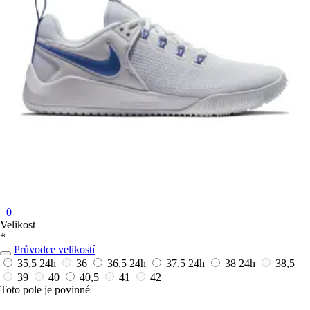
+0
Velikost
*
Průvodce velikostí
35,5
24h
36
36,5
24h
37,5
24h
38
24h
38,5
39
40
40,5
41
42
Toto pole je povinné