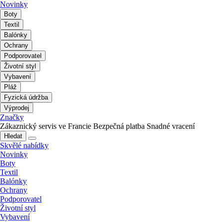
Novinky
Boty
Textil
Balónky
Ochrany
Podporovatel
Životní styl
Vybavení
Pláž
Fyzická údržba
Výprodej
Značky
Zákaznický servis ve Francie
Bezpečná platba
Snadné vracení
Hledat
Skvělé nabídky
Novinky
Boty
Textil
Balónky
Ochrany
Podporovatel
Životní styl
Vybavení