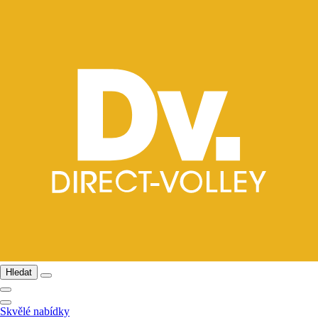
Hledat
Skvělé nabídky