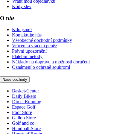
Vrátit mou objednávku
Kódy slev
O nás
Kdo jsme?
Kontaktujte nás
Všeobecné obchodní podmínky
Vrácení a vrácení peněz
Právní upozornění
Platební metody
Náklady na dopravu a možnosti doručení
Oznámení o ochraně soukromí
Naše obchody
Basket-Center
Daily Bikers
Direct Running
Espace Golf
Foot-Store
Gallop Store
Golf and co
Handball-Store
House of Rugby