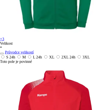
+3
Velikost
*
Průvodce velikostí
S
24h
M
L
24h
XL
2XL
24h
3XL
Toto pole je povinné