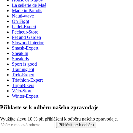
La sellerie de Maé
Made in Paradis
Nauti-wave
On-Fight
Padel-Expert
Pecheur-Store
Pet and Garden
Slowood Interior
Smash-Expert
Sneak'In
Sneakids
Sport is good
Training-Fit
Trek-Expert
Triathlon-Expert
TripnBikers
Vélo-Store
Winter-Expert
Přihlaste se k odběru našeho zpravodaje
Využijte slevu 10 % při přihlášení k odběru našeho zpravodaje.
Přihlásit se k odběru