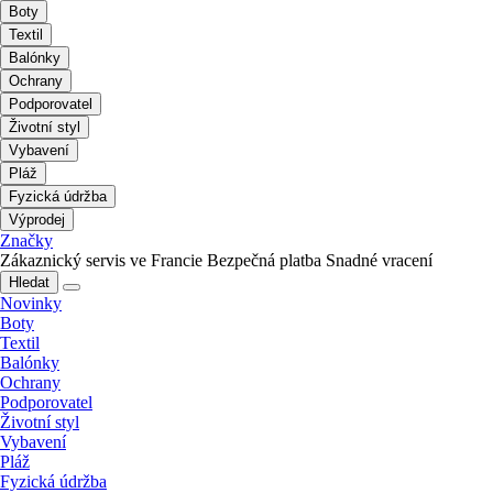
Boty
Textil
Balónky
Ochrany
Podporovatel
Životní styl
Vybavení
Pláž
Fyzická údržba
Výprodej
Značky
Zákaznický servis ve Francie
Bezpečná platba
Snadné vracení
Hledat
Novinky
Boty
Textil
Balónky
Ochrany
Podporovatel
Životní styl
Vybavení
Pláž
Fyzická údržba