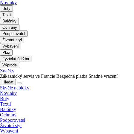
Novinky
Boty
Textil
Balónky
Ochrany
Podporovatel
Životní styl
Vybavení
Pláž
Fyzická údržba
Výprodej
Značky
Zákaznický servis ve Francie
Bezpečná platba
Snadné vracení
Hledat
Skvělé nabídky
Novinky
Boty
Textil
Balónky
Ochrany
Podporovatel
Životní styl
Vybavení