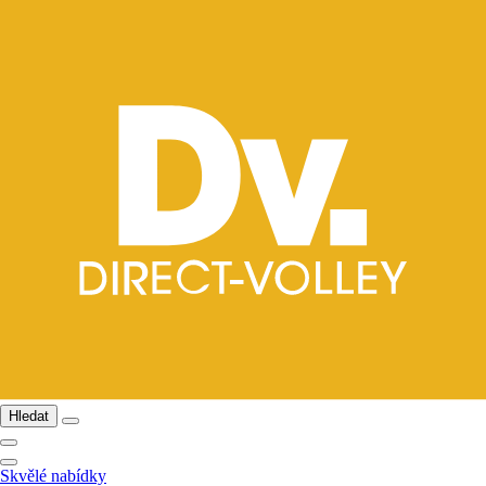
Hledat
Skvělé nabídky