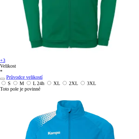
+3
Velikost
*
Průvodce velikostí
S
M
L
24h
XL
2XL
3XL
Toto pole je povinné