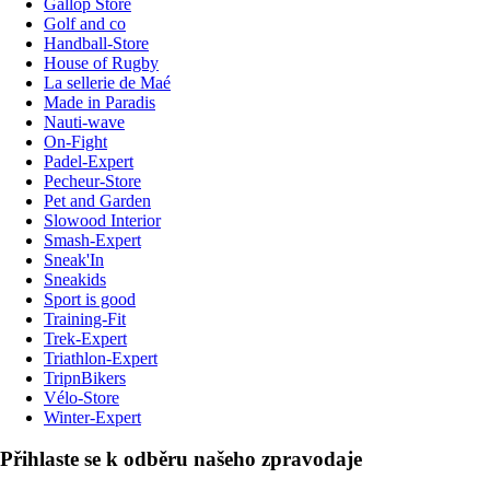
Gallop Store
Golf and co
Handball-Store
House of Rugby
La sellerie de Maé
Made in Paradis
Nauti-wave
On-Fight
Padel-Expert
Pecheur-Store
Pet and Garden
Slowood Interior
Smash-Expert
Sneak'In
Sneakids
Sport is good
Training-Fit
Trek-Expert
Triathlon-Expert
TripnBikers
Vélo-Store
Winter-Expert
Přihlaste se k odběru našeho zpravodaje