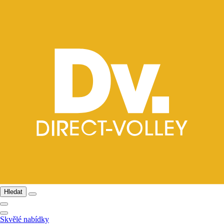
Hledat
Skvělé nabídky