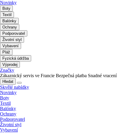
Novinky
Boty
Textil
Balónky
Ochrany
Podporovatel
Životní styl
Vybavení
Pláž
Fyzická údržba
Výprodej
Značky
Zákaznický servis ve Francie
Bezpečná platba
Snadné vracení
Hledat
Skvělé nabídky
Novinky
Boty
Textil
Balónky
Ochrany
Podporovatel
Životní styl
Vybavení