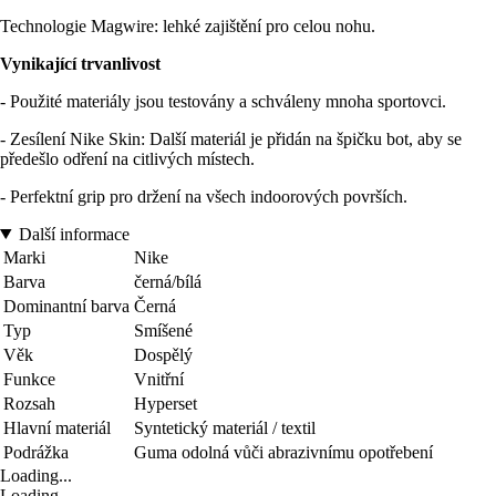
Technologie Magwire: lehké zajištění pro celou nohu.
Vynikající trvanlivost
- Použité materiály jsou testovány a schváleny mnoha sportovci.
- Zesílení Nike Skin: Další materiál je přidán na špičku bot, aby se
předešlo odření na citlivých místech.
- Perfektní grip pro držení na všech indoorových površích.
Další informace
Marki
Nike
Barva
černá/bílá
Dominantní barva
Černá
Typ
Smíšené
Věk
Dospělý
Funkce
Vnitřní
Rozsah
Hyperset
Hlavní materiál
Syntetický materiál / textil
Podrážka
Guma odolná vůči abrazivnímu opotřebení
Loading...
Loading...