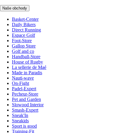
Naše obchody
Basket-Center
Daily Bikers
Direct Running
Espace Golf
Foot-Store
Gallop Store
Golf and co
Handball-Store
House of Rugby
La sellerie de Maé
Made in Paradis
Nauti-wave
On-Fight
Padel-Expert
Pecheur-Store
Pet and Garden
Slowood Interior
Smash-Expert
Sneak'In
Sneakids
Sport is good
Training-Fit