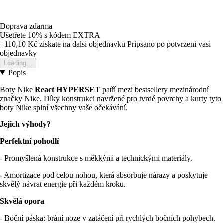
Doprava zdarma
Ušetřete 10%
s kódem
EXTRA
+110,10 Kč
ziskate na dalsi objednavku
Pripsano po potvrzeni vasi
objednavky
Loading...
Popis
Boty Nike
React HYPERSET
patří mezi bestsellery mezinárodní
značky Nike. Díky konstrukci navržené pro tvrdé povrchy a kurty tyto
boty Nike splní všechny vaše očekávání.
Jejich výhody?
Perfektní pohodlí
- Promyšlená konstrukce s měkkými a technickými materiály.
- Amortizace pod celou nohou, která absorbuje nárazy a poskytuje
skvělý návrat energie při každém kroku.
Skvělá opora
- Boční páska: brání noze v zatáčení při rychlých bočních pohybech.