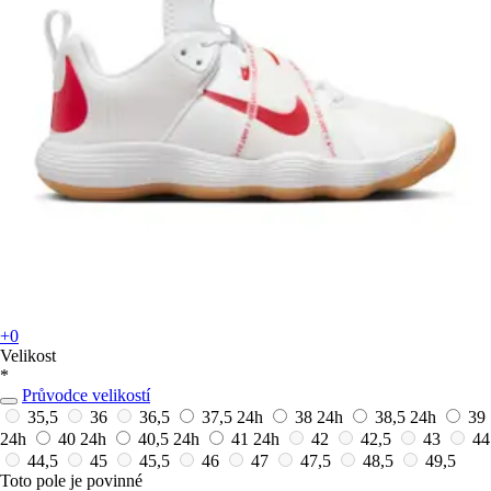
+0
Velikost
*
Průvodce velikostí
35,5
36
36,5
37,5
24h
38
24h
38,5
24h
39
24h
40
24h
40,5
24h
41
24h
42
42,5
43
44
44,5
45
45,5
46
47
47,5
48,5
49,5
Toto pole je povinné