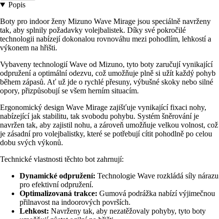
Popis
Boty pro indoor ženy Mizuno Wave Mirage jsou speciálně navrženy
tak, aby splnily požadavky volejbalistek. Díky své pokročilé
technologii nabízejí dokonalou rovnováhu mezi pohodlím, lehkostí a
výkonem na hřišti.
Vybaveny technologií Wave od Mizuno, tyto boty zaručují vynikající
odpružení a optimální odezvu, což umožňuje plně si užít každý pohyb
během zápasů. Ať už jde o rychlé přesuny, výbušné skoky nebo silné
opory, přizpůsobují se všem herním situacím.
Ergonomický design Wave Mirage zajišťuje vynikající fixaci nohy,
nabízející jak stabilitu, tak svobodu pohybu. Systém šněrování je
navržen tak, aby zajistil nohu, a zároveň umožňuje velkou volnost, což
je zásadní pro volejbalistky, které se potřebují cítit pohodlně po celou
dobu svých výkonů.
Technické vlastnosti těchto bot zahrnují:
Dynamické odpružení:
Technologie Wave rozkládá síly nárazu
pro efektivní odpružení.
Optimalizovaná trakce:
Gumová podrážka nabízí výjimečnou
přilnavost na indoorových površích.
Lehkost:
Navrženy tak, aby nezatěžovaly pohyby, tyto boty