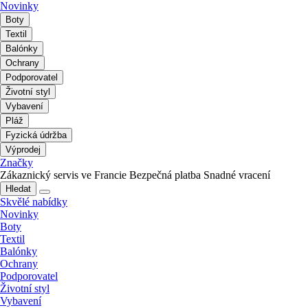
Novinky
Boty
Textil
Balónky
Ochrany
Podporovatel
Životní styl
Vybavení
Pláž
Fyzická údržba
Výprodej
Značky
Zákaznický servis ve Francie
Bezpečná platba
Snadné vracení
Hledat
Skvělé nabídky
Novinky
Boty
Textil
Balónky
Ochrany
Podporovatel
Životní styl
Vybavení