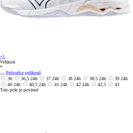
+1
Velikost
*
Průvodce velikostí
36
36,5
24h
37
24h
38
24h
38,5
24h
39
24h
40
24h
40,5
24h
41
24h
42
24h
42,5
43
Toto pole je povinné