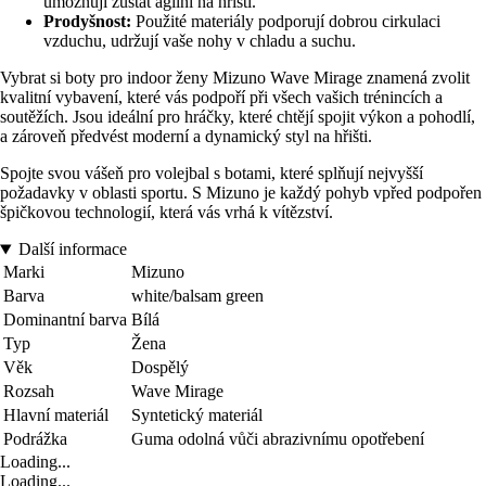
umožňují zůstat agilní na hřišti.
Prodyšnost:
Použité materiály podporují dobrou cirkulaci
vzduchu, udržují vaše nohy v chladu a suchu.
Vybrat si boty pro indoor ženy Mizuno Wave Mirage znamená zvolit
kvalitní vybavení, které vás podpoří při všech vašich trénincích a
soutěžích. Jsou ideální pro hráčky, které chtějí spojit výkon a pohodlí,
a zároveň předvést moderní a dynamický styl na hřišti.
Spojte svou vášeň pro volejbal s botami, které splňují nejvyšší
požadavky v oblasti sportu. S Mizuno je každý pohyb vpřed podpořen
špičkovou technologií, která vás vrhá k vítězství.
Další informace
Marki
Mizuno
Barva
white/balsam green
Dominantní barva
Bílá
Typ
Žena
Věk
Dospělý
Rozsah
Wave Mirage
Hlavní materiál
Syntetický materiál
Podrážka
Guma odolná vůči abrazivnímu opotřebení
Loading...
Loading...