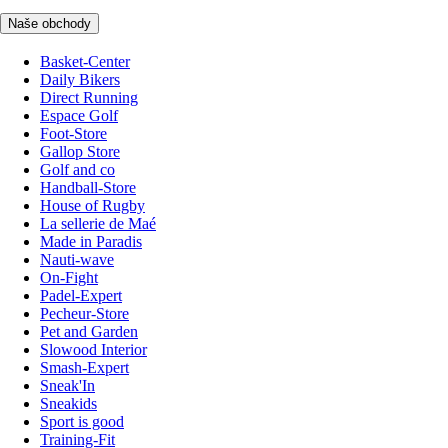
Naše obchody
Basket-Center
Daily Bikers
Direct Running
Espace Golf
Foot-Store
Gallop Store
Golf and co
Handball-Store
House of Rugby
La sellerie de Maé
Made in Paradis
Nauti-wave
On-Fight
Padel-Expert
Pecheur-Store
Pet and Garden
Slowood Interior
Smash-Expert
Sneak'In
Sneakids
Sport is good
Training-Fit