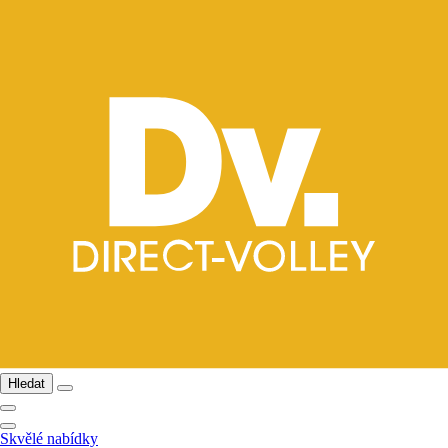
Hledat
Skvělé nabídky