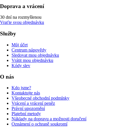
Doprava a vrácení
30 dní na rozmyšlenou
Vraťte svou objednávku
Služby
Můj účet
Centrum nápovědy
Sledovat mou objednávku
Vrátit mou objednávku
Kódy slev
O nás
Kdo jsme?
Kontaktujte nás
Všeobecné obchodní podmínky
Vrácení a vrácení peněz
Právní upozornění
Platební metody
Náklady na dopravu a možnosti doručení
Oznámení o ochraně soukromí