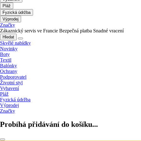
Pláž
Fyzická údržba
Výprodej
Značky
Zákaznický servis ve Francie
Bezpečná platba
Snadné vracení
Hledat
Skvělé nabídky
Novinky
Boty
Textil
Balónky
Ochrany
Podporovatel
Životní styl
Vybavení
Pláž
Fyzická údržba
Výprodej
Značky
Probíhá přidávání do košíku...