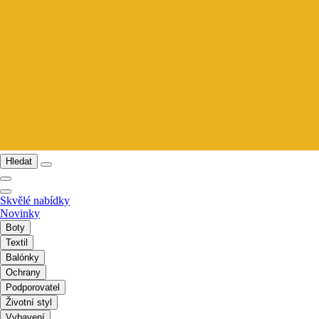
Hledat
Skvělé nabídky
Novinky
Boty
Textil
Balónky
Ochrany
Podporovatel
Životní styl
Vybavení