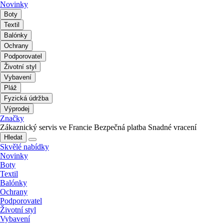
Novinky
Boty
Textil
Balónky
Ochrany
Podporovatel
Životní styl
Vybavení
Pláž
Fyzická údržba
Výprodej
Značky
Zákaznický servis ve Francie
Bezpečná platba
Snadné vracení
Hledat
Skvělé nabídky
Novinky
Boty
Textil
Balónky
Ochrany
Podporovatel
Životní styl
Vybavení