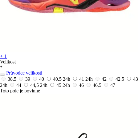
+-1
Velikost
*
Průvodce velikostí
38,5
39
40
40,5
24h
41
24h
42
42,5
43
24h
44
44,5
24h
45
24h
46
46,5
47
Toto pole je povinné