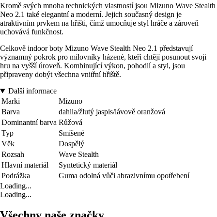
Kromě svých mnoha technických vlastností jsou Mizuno Wave Stealth
Neo 2.1 také elegantní a moderní. Jejich současný design je
atraktivním prvkem na hřišti, čímž umocňuje styl hráče a zároveň
uchovává funkčnost.
Celkově indoor boty Mizuno Wave Stealth Neo 2.1 představují
významný pokrok pro milovníky házené, kteří chtějí posunout svoji
hru na vyšší úroveň. Kombinující výkon, pohodlí a styl, jsou
připraveny dobýt všechna vnitřní hřiště.
Další informace
Marki
Mizuno
Barva
dahlia/žlutý jaspis/lávově oranžová
Dominantní barva
Růžová
Typ
Smíšené
Věk
Dospělý
Rozsah
Wave Stealth
Hlavní materiál
Syntetický materiál
Podrážka
Guma odolná vůči abrazivnímu opotřebení
Loading...
Loading...
Všechny naše značky