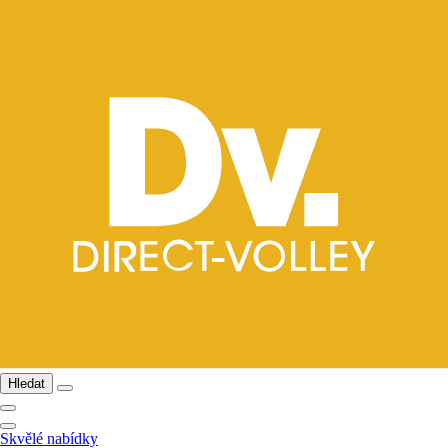
Hledat
Skvělé nabídky