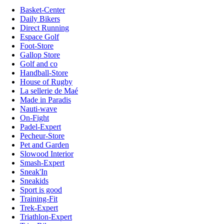
Basket-Center
Daily Bikers
Direct Running
Espace Golf
Foot-Store
Gallop Store
Golf and co
Handball-Store
House of Rugby
La sellerie de Maé
Made in Paradis
Nauti-wave
On-Fight
Padel-Expert
Pecheur-Store
Pet and Garden
Slowood Interior
Smash-Expert
Sneak'In
Sneakids
Sport is good
Training-Fit
Trek-Expert
Triathlon-Expert