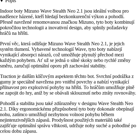
Popis
Indoor boty Mizuno Wave Stealth Neo 2.1 jsou ideální volbou pro
nadšence házené, kteří hledají bezkonkurenční výkon a pohodlí.
Přesně navržené renomovanou značkou Mizuno, tyto boty kombinují
pokročilou technologii a inovativní design, aby splnily požadavky
hráčů na hřišti.
První věc, která odlišuje Mizuno Wave Stealth Neo 2.1, je jejich
systém tlumení. Vybavené technologií Wave, tyto boty nabízejí
vynikající absorpci nárazů, což umožňuje plynulý přechod mezi
každým pohybem. Ať už se jedná o silné skoky nebo rychlé změny
směru, zaručují optimální oporu při zachování stability.
Traction je dalším klíčovým aspektem těchto bot. Svrchní podrážka z
gumy je speciálně navržena pro vnitřní povrchy a nabízí vynikající
přilnavost pro explozivní pohyby na hřišti. To hráčům umožňuje plně
se zapojit do hry, aniž by se obávali sklouznutí nebo ztráty rovnováhy.
Pohodlí a stabilita jsou také zdůrazněny v designu Wave Stealth Neo
2.1. Díky ergonomickému přizpůsobení tyto boty dokonale obepínají
nohu, zatímco umožňují nezbytnou volnost pohybu během
nejintenzivnějších zápasů. Prodyšnost použitých materiálů také
zajišťuje optimální správu vlhkosti, udržuje nohy suché a pohodlné po
celou dobu zápasu.