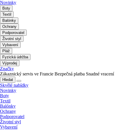
Novinky
Boty
Textil
Balónky
Ochrany
Podporovatel
Životní styl
Vybavení
Pláž
Fyzická údržba
Výprodej
Značky
Zákaznický servis ve Francie
Bezpečná platba
Snadné vracení
Hledat
Skvělé nabídky
Novinky
Boty
Textil
Balónky
Ochrany
Podporovatel
Životní styl
Vybavení