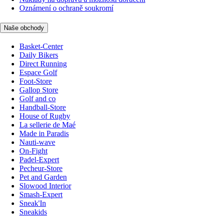
Oznámení o ochraně soukromí
Naše obchody
Basket-Center
Daily Bikers
Direct Running
Espace Golf
Foot-Store
Gallop Store
Golf and co
Handball-Store
House of Rugby
La sellerie de Maé
Made in Paradis
Nauti-wave
On-Fight
Padel-Expert
Pecheur-Store
Pet and Garden
Slowood Interior
Smash-Expert
Sneak'In
Sneakids