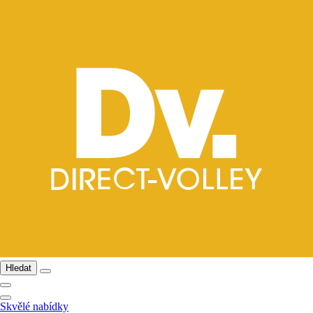
Hledat
Skvělé nabídky