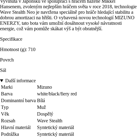
Vyvinutá v Japonsku ve spolupráci s hráčem házené Mikkel
Hansenem, zvoleným nejlepším hráčem světa v roce 2018, technologie
Wave Stealth Neo je navržena speciálně pro hráče hledající stabilitu a
dobrou amortizaci na hřišti. O vybavená novou technologií MIZUNO
ENERZY, tato bota vám umožní dosáhnout vysoké návratnosti
energie, což vám pomůže skákat výš a být obratnější.
Specifikace
Hmotnost (g): 710
Povrch
Sál
Další informace
Marki
Mizuno
Barva
white/black/fiery red
Dominantní barva
Bílá
Typ
Muž
Věk
Dospělý
Rozsah
Wave Stealth
Hlavní materiál
Syntetický materiál
Podrážka
Syntetický materiál