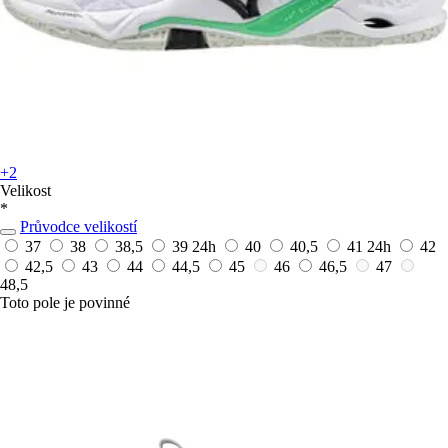
+2
Velikost
*
Průvodce velikostí
37
38
38,5
39
24h
40
40,5
41
24h
42
42,5
43
44
44,5
45
46
46,5
47
48,5
Toto pole je povinné