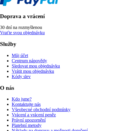
Doprava a vrácení
30 dní na rozmyšlenou
Vraťte svou objednávku
Služby
Můj účet
Centrum nápovědy
Sledovat mou objednávku
Vrátit mou objednávku
Kódy slev
O nás
Kdo jsme?
Kontaktujte nás
Všeobecné obchodní podmínky
Vrácení a vrácení peněz
Právní upozornění
Platební metody
Náklady na dopravu a možnosti doručení