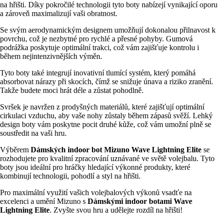
na hřišti. Díky pokročilé technologii tyto boty nabízejí vynikající oporu
a zároveň maximalizují vaši obratnost.
Se svým aerodynamickým designem umožňují dokonalou přilnavost k
povrchu, což je nezbytné pro rychlé a přesné pohyby. Gumová
podrážka poskytuje optimální trakci, což vám zajišťuje kontrolu i
během nejintenzivnějších výměn.
Tyto boty také integrují inovativní tlumící systém, který pomáhá
absorbovat nárazy při skocích, čímž se snižuje únava a riziko zranění.
Takže budete moci hrát déle a zůstat pohodlně.
Svršek je navržen z prodyšných materiálů, které zajišťují optimální
cirkulaci vzduchu, aby vaše nohy zůstaly během zápasů svěží. Lehký
design boty vám poskytne pocit druhé kůže, což vám umožní plně se
soustředit na vaši hru.
Výběrem
Dámských indoor bot Mizuno Wave Lightning Elite
se
rozhodujete pro kvalitní zpracování uznávané ve světě volejbalu. Tyto
boty jsou ideální pro hráčky hledající výkonné produkty, které
kombinují technologii, pohodlí a styl na hřišti.
Pro maximální využití vašich volejbalových výkonů vsadťe na
excelenci a umění Mizuno s
Dámskými indoor botami Wave
Lightning Elite
. Zvyšte svou hru a udělejte rozdíl na hřišti!