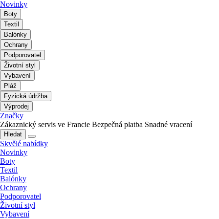
Novinky
Boty
Textil
Balónky
Ochrany
Podporovatel
Životní styl
Vybavení
Pláž
Fyzická údržba
Výprodej
Značky
Zákaznický servis ve Francie
Bezpečná platba
Snadné vracení
Hledat
Skvělé nabídky
Novinky
Boty
Textil
Balónky
Ochrany
Podporovatel
Životní styl
Vybavení