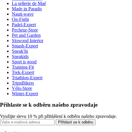
La sellerie de Maé
Made in Paradis
Nauti-wave
On-Fight
Padel-Expert
Pecheur-Store
Pet and Garden
Slowood Interior
Smash-Expert
Sneak'In
Sneakids
Sport is good
Training-Fit
Trek-Expert
Triathlon-Expert
TripnBikers
Vélo-Store
Winter-Expert
Přihlaste se k odběru našeho zpravodaje
Využijte slevu 10 % při přihlášení k odběru našeho zpravodaje.
Přihlásit se k odběru