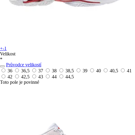
+-1
Velikost
*
Průvodce velikostí
36
36,5
37
38
38,5
39
40
40,5
41
42
42,5
43
44
44,5
Toto pole je povinné