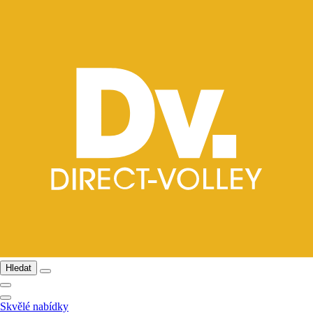
Hledat
Skvělé nabídky