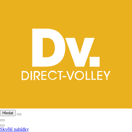
Hledat
Skvělé nabídky