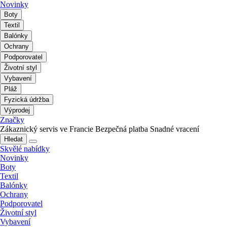
Novinky
Boty
Textil
Balónky
Ochrany
Podporovatel
Životní styl
Vybavení
Pláž
Fyzická údržba
Výprodej
Značky
Zákaznický servis ve Francie
Bezpečná platba
Snadné vracení
Hledat
Skvělé nabídky
Novinky
Boty
Textil
Balónky
Ochrany
Podporovatel
Životní styl
Vybavení