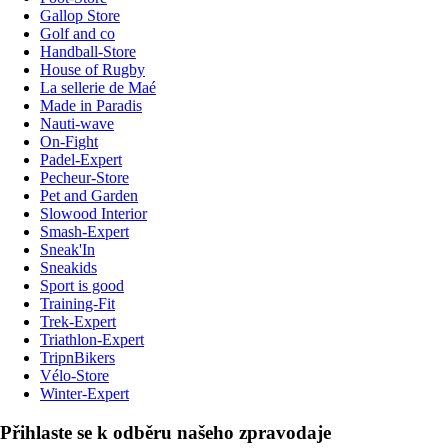
Gallop Store
Golf and co
Handball-Store
House of Rugby
La sellerie de Maé
Made in Paradis
Nauti-wave
On-Fight
Padel-Expert
Pecheur-Store
Pet and Garden
Slowood Interior
Smash-Expert
Sneak'In
Sneakids
Sport is good
Training-Fit
Trek-Expert
Triathlon-Expert
TripnBikers
Vélo-Store
Winter-Expert
Přihlaste se k odběru našeho zpravodaje