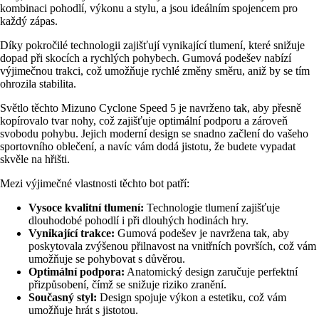
kombinaci pohodlí, výkonu a stylu, a jsou ideálním spojencem pro
každý zápas.
Díky pokročilé technologii zajišťují vynikající tlumení, které snižuje
dopad při skocích a rychlých pohybech. Gumová podešev nabízí
výjimečnou trakci, což umožňuje rychlé změny směru, aniž by se tím
ohrozila stabilita.
Světlo těchto Mizuno Cyclone Speed 5 je navrženo tak, aby přesně
kopírovalo tvar nohy, což zajišťuje optimální podporu a zároveň
svobodu pohybu. Jejich moderní design se snadno začlení do vašeho
sportovního oblečení, a navíc vám dodá jistotu, že budete vypadat
skvěle na hřišti.
Mezi výjimečné vlastnosti těchto bot patří:
Vysoce kvalitní tlumení:
Technologie tlumení zajišťuje
dlouhodobé pohodlí i při dlouhých hodinách hry.
Vynikající trakce:
Gumová podešev je navržena tak, aby
poskytovala zvýšenou přilnavost na vnitřních površích, což vám
umožňuje se pohybovat s důvěrou.
Optimální podpora:
Anatomický design zaručuje perfektní
přizpůsobení, čímž se snižuje riziko zranění.
Současný styl:
Design spojuje výkon a estetiku, což vám
umožňuje hrát s jistotou.