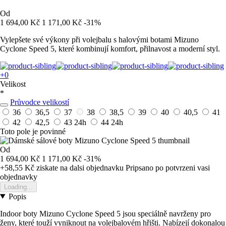
Od
1 694,00 Kč
1 171,00 Kč
-31%
Vylepšete své výkony při volejbalu s halovými botami Mizuno
Cyclone Speed 5, které kombinují komfort, přilnavost a moderní styl.
+0
Velikost
*
Průvodce velikostí
36
36,5
37
38
38,5
39
40
40,5
41
42
42,5
43
24h
44
24h
Toto pole je povinné
Od
1 694,00 Kč
1 171,00 Kč
-31%
+58,55 Kč
ziskate na dalsi objednavku
Pripsano po potvrzeni vasi
objednavky
Loading...
Popis
Indoor boty Mizuno Cyclone Speed 5 jsou speciálně navrženy pro
ženy, které touží vyniknout na volejbalovém hřišti. Nabízejí dokonalou