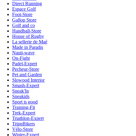
Direct Running
Espace Golf
Foot-Store
Gallop Store
Golf and co
Handball-Store
House of Rugby
La sellerie de Maé
Made in Paradis
Nauti-wave
On-Fight
Padel-Expert
Pecheur-Store
Pet and Garden
Slowood Interior
Smash-Expert
Sneak'In
Sneakids
Sport is good
Training-Fit
Trek-Expert
Triathlon-Expert
TripnBikers
Vélo-Store
Winter-Expert