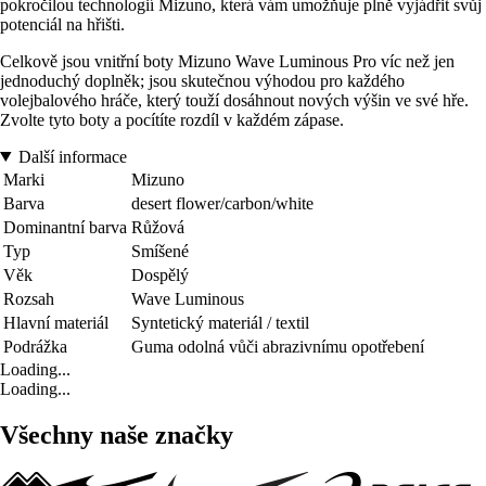
pokročilou technologií Mizuno, která vám umožňuje plně vyjádřit svůj
potenciál na hřišti.
Celkově jsou vnitřní boty Mizuno Wave Luminous Pro víc než jen
jednoduchý doplněk; jsou skutečnou výhodou pro každého
volejbalového hráče, který touží dosáhnout nových výšin ve své hře.
Zvolte tyto boty a pocítíte rozdíl v každém zápase.
Další informace
Marki
Mizuno
Barva
desert flower/carbon/white
Dominantní barva
Růžová
Typ
Smíšené
Věk
Dospělý
Rozsah
Wave Luminous
Hlavní materiál
Syntetický materiál / textil
Podrážka
Guma odolná vůči abrazivnímu opotřebení
Loading...
Loading...
Všechny naše značky