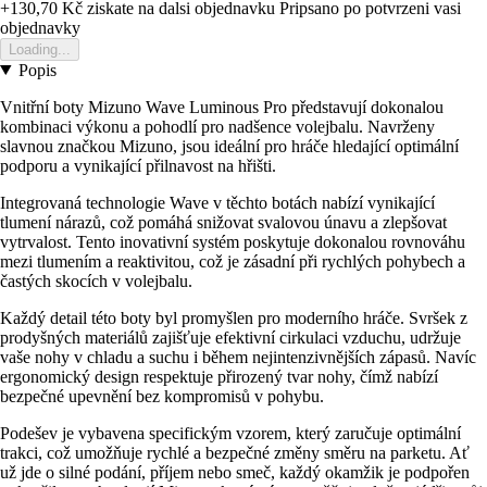
+130,70 Kč
ziskate na dalsi objednavku
Pripsano po potvrzeni vasi
objednavky
Loading...
Popis
Vnitřní boty Mizuno Wave Luminous Pro představují dokonalou
kombinaci výkonu a pohodlí pro nadšence volejbalu. Navrženy
slavnou značkou Mizuno, jsou ideální pro hráče hledající optimální
podporu a vynikající přilnavost na hřišti.
Integrovaná technologie Wave v těchto botách nabízí vynikající
tlumení nárazů, což pomáhá snižovat svalovou únavu a zlepšovat
vytrvalost. Tento inovativní systém poskytuje dokonalou rovnováhu
mezi tlumením a reaktivitou, což je zásadní při rychlých pohybech a
častých skocích v volejbalu.
Každý detail této boty byl promyšlen pro moderního hráče. Svršek z
prodyšných materiálů zajišťuje efektivní cirkulaci vzduchu, udržuje
vaše nohy v chladu a suchu i během nejintenzivnějších zápasů. Navíc
ergonomický design respektuje přirozený tvar nohy, čímž nabízí
bezpečné upevnění bez kompromisů v pohybu.
Podešev je vybavena specifickým vzorem, který zaručuje optimální
trakci, což umožňuje rychlé a bezpečné změny směru na parketu. Ať
už jde o silné podání, příjem nebo smeč, každý okamžik je podpořen