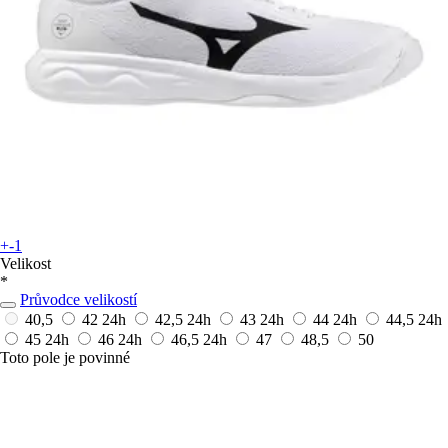
+-1
Velikost
*
Průvodce velikostí
40,5
42
24h
42,5
24h
43
24h
44
24h
44,5
24h
45
24h
46
24h
46,5
24h
47
48,5
50
Toto pole je povinné