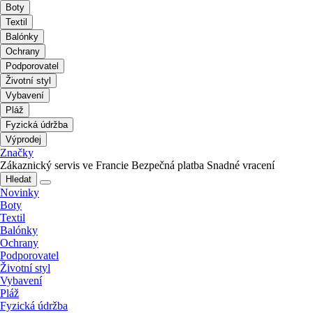
Boty
Textil
Balónky
Ochrany
Podporovatel
Životní styl
Vybavení
Pláž
Fyzická údržba
Výprodej
Značky
Zákaznický servis ve Francie
Bezpečná platba
Snadné vracení
Hledat
Novinky
Boty
Textil
Balónky
Ochrany
Podporovatel
Životní styl
Vybavení
Pláž
Fyzická údržba