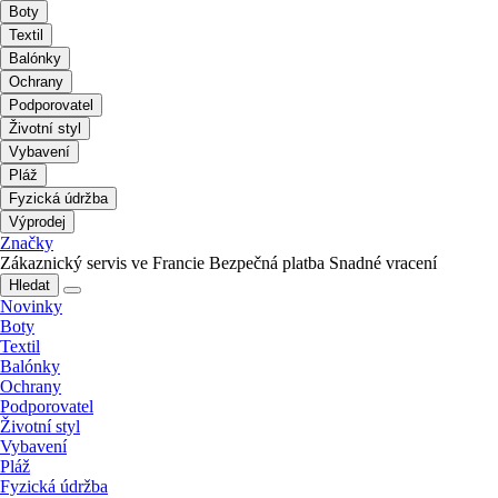
Boty
Textil
Balónky
Ochrany
Podporovatel
Životní styl
Vybavení
Pláž
Fyzická údržba
Výprodej
Značky
Zákaznický servis ve Francie
Bezpečná platba
Snadné vracení
Hledat
Novinky
Boty
Textil
Balónky
Ochrany
Podporovatel
Životní styl
Vybavení
Pláž
Fyzická údržba