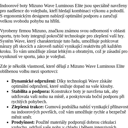
Indoorové boty Mizuno Wave Luminous Elite jsou speciálně navrženy
pro nadšence do volejbalu, kteří hledají kombinaci výkonu a pohodlí.
S ergonomickým designem nabízejí optimální podporu a zaručují
velkou svobodu pohybu na hřišti.
Vyrobeny firmou Mizuno, značkou známou svou odborností v oblasti
sportu, tyto boty integrují pokročilé technologie pro zlepšení vaší hry.
Systém Wave, který charakterizuje tuto řadu, umožňuje pohlcovat
nárazy při skocích a zároveň nabízí vynikající reaktivitu při každém
kroku. To vám umožňuje zůstat lehkým a obratným, což je zásadní pro
vyniknutí ve sportu, jako je volejbal.
Zde je několik vlastností, které dělají z Mizuno Wave Luminous Elite
oblíbenou volbu mezi sportovci:
Dynamické odpružení:
Díky technologii Wave získáte
optimální odpružení, které snižuje dopad na vaše klouby.
Stabilita a podpora:
Konstrukce boty je navržena tak, aby
udržovala vaši nohu na místě, a poskytovala boční podporu při
rychlých pohybech.
Zlepšená trakce:
Gumová podrážka nabízí vynikající přilnavost
na indoorových površích, což vám umožňuje rychle a bezpečně
měnit směr.
Prodyšnost:
Použité materiály podporují dobrou cirkulaci
vzduchu, udržují vaše nohy v chladu i během intenzivních