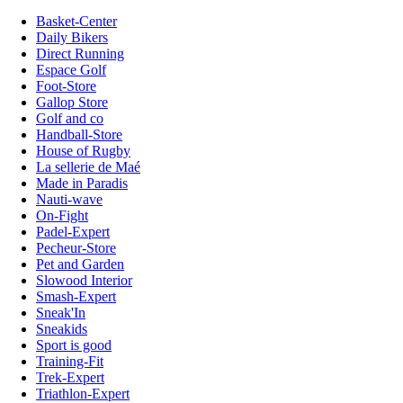
Basket-Center
Daily Bikers
Direct Running
Espace Golf
Foot-Store
Gallop Store
Golf and co
Handball-Store
House of Rugby
La sellerie de Maé
Made in Paradis
Nauti-wave
On-Fight
Padel-Expert
Pecheur-Store
Pet and Garden
Slowood Interior
Smash-Expert
Sneak'In
Sneakids
Sport is good
Training-Fit
Trek-Expert
Triathlon-Expert