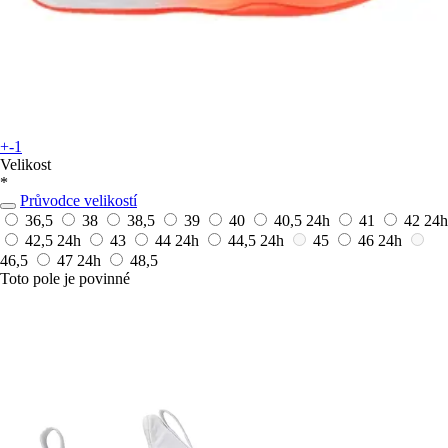
+-1
Velikost
*
Průvodce velikostí
36,5
38
38,5
39
40
40,5
24h
41
42
24h
42,5
24h
43
44
24h
44,5
24h
45
46
24h
46,5
47
24h
48,5
Toto pole je povinné