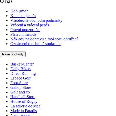
O nás
Kdo jsme?
Kontaktujte nás
Všeobecné obchodní podmínky
Vrácení a vrácení peněz
Právní upozornění
Platební metody
Náklady na dopravu a možnosti doručení
Oznámení o ochraně soukromí
Naše obchody
Basket-Center
Daily Bikers
Direct Running
Espace Golf
Foot-Store
Gallop Store
Golf and co
Handball-Store
House of Rugby
La sellerie de Maé
Made in Paradis
Nauti-wave