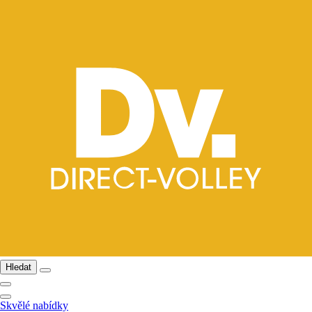
Hledat
Skvělé nabídky