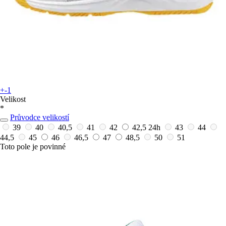
+-1
Velikost
*
Průvodce velikostí
39
40
40,5
41
42
42,5
24h
43
44
44,5
45
46
46,5
47
48,5
50
51
Toto pole je povinné