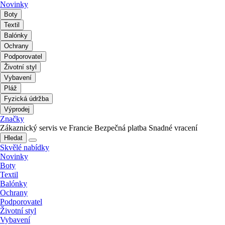
Novinky
Boty
Textil
Balónky
Ochrany
Podporovatel
Životní styl
Vybavení
Pláž
Fyzická údržba
Výprodej
Značky
Zákaznický servis ve Francie
Bezpečná platba
Snadné vracení
Hledat
Skvělé nabídky
Novinky
Boty
Textil
Balónky
Ochrany
Podporovatel
Životní styl
Vybavení