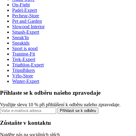
On-Fight
Padel-Expert
Pecheur-Store
Pet and Garden
Slowood Interior
Smash-Expert
Sneak'In
Sneakids
Sport is good
Training-Fit
Trek-Expert
Triathlon-Expert
TripnBikers
Vélo-Store
Winter-Expert
Přihlaste se k odběru našeho zpravodaje
Využijte slevu 10 % při přihlášení k odběru našeho zpravodaje.
Přihlásit se k odběru
Zůstaňte v kontaktu
Najděte nás na sociálních sítích