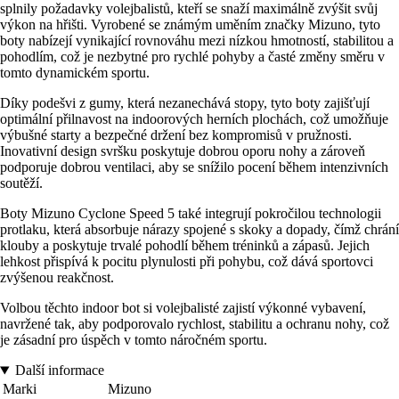
splnily požadavky volejbalistů, kteří se snaží maximálně zvýšit svůj
výkon na hřišti. Vyrobené se známým uměním značky Mizuno, tyto
boty nabízejí vynikající rovnováhu mezi nízkou hmotností, stabilitou a
pohodlím, což je nezbytné pro rychlé pohyby a časté změny směru v
tomto dynamickém sportu.
Díky podešvi z gumy, která nezanechává stopy, tyto boty zajišťují
optimální přilnavost na indoorových herních plochách, což umožňuje
výbušné starty a bezpečné držení bez kompromisů v pružnosti.
Inovativní design svršku poskytuje dobrou oporu nohy a zároveň
podporuje dobrou ventilaci, aby se snížilo pocení během intenzivních
soutěží.
Boty Mizuno Cyclone Speed 5 také integrují pokročilou technologii
protlaku, která absorbuje nárazy spojené s skoky a dopady, čímž chrání
klouby a poskytuje trvalé pohodlí během tréninků a zápasů. Jejich
lehkost přispívá k pocitu plynulosti při pohybu, což dává sportovci
zvýšenou reakčnost.
Volbou těchto indoor bot si volejbalisté zajistí výkonné vybavení,
navržené tak, aby podporovalo rychlost, stabilitu a ochranu nohy, což
je zásadní pro úspěch v tomto náročném sportu.
Další informace
Marki
Mizuno