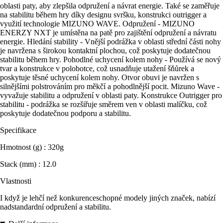
oblasti paty, aby zlepšila odpružení a návrat energie. Také se zaměřuje
na stabilitu během hry díky designu svršku, konstrukci outrigger a
využití technologie MIZUNO WAVE. Odpružení - MIZUNO
ENERZY NXT je umístěna na patě pro zajištění odpružení a návratu
energie. Hledání stability - Vnější podrážka v oblasti střední části nohy
je navržena s širokou kontaktní plochou, což poskytuje dodatečnou
stabilitu během hry. Pohodlné uchycení kolem nohy - Používá se nový
tvar a konstrukce v polobotce, což usnadňuje utažení šňůrek a
poskytuje těsné uchycení kolem nohy. Otvor obuvi je navržen s
silnějšími polstrováním pro měkčí a pohodlnější pocit. Mizuno Wave -
vyvažuje stabilitu a odpružení v oblasti paty. Konstrukce Outrigger pro
stabilitu - podrážka se rozšiřuje směrem ven v oblasti malíčku, což
poskytuje dodatečnou podporu a stabilitu.
Specifikace
Hmotnost (g) : 320g
Stack (mm) : 12.0
Vlastnosti
I když je lehčí než konkurenceschopné modely jiných značek, nabízí
nadstandardní odpružení a stabilitu.