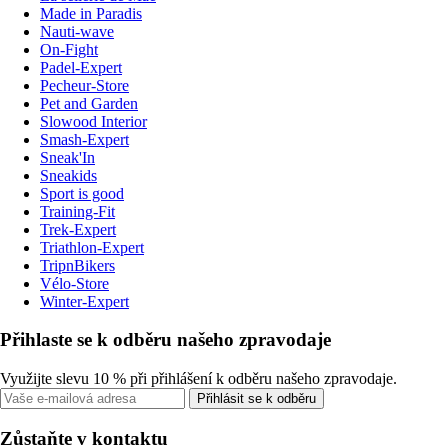
Made in Paradis
Nauti-wave
On-Fight
Padel-Expert
Pecheur-Store
Pet and Garden
Slowood Interior
Smash-Expert
Sneak'In
Sneakids
Sport is good
Training-Fit
Trek-Expert
Triathlon-Expert
TripnBikers
Vélo-Store
Winter-Expert
Přihlaste se k odběru našeho zpravodaje
Využijte slevu 10 % při přihlášení k odběru našeho zpravodaje.
Přihlásit se k odběru
Zůstaňte v kontaktu