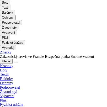
Boty
Textil
Balónky
Ochrany
Podporovatel
Životní styl
Vybavení
Pláž
Fyzická údržba
Výprodej
Značky
Zákaznický servis ve Francie
Bezpečná platba
Snadné vracení
Hledat
Novinky
Boty
Textil
Balónky
Ochrany
Podporovatel
Životní styl
Vybavení
Pláž
Fyzická údržba