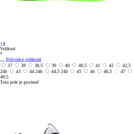
+4
Velikost
*
Průvodce velikostí
37
38
38,5
39
40
40,5
41
42
42,5
24h
43
44
24h
44,5
24h
45
46
46,5
47
48,5
Toto pole je povinné