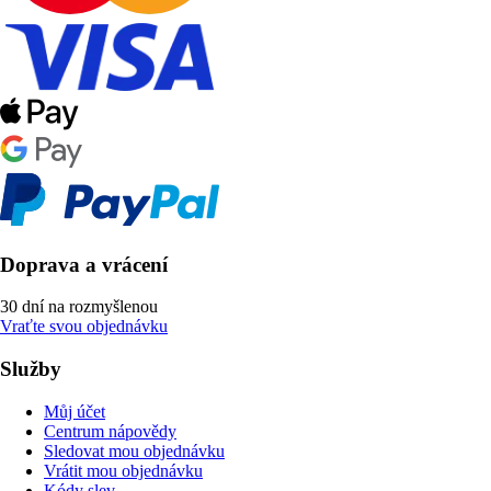
Doprava a vrácení
30 dní na rozmyšlenou
Vraťte svou objednávku
Služby
Můj účet
Centrum nápovědy
Sledovat mou objednávku
Vrátit mou objednávku
Kódy slev