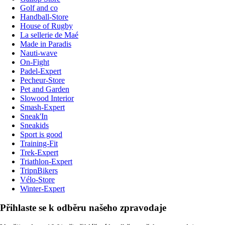
Golf and co
Handball-Store
House of Rugby
La sellerie de Maé
Made in Paradis
Nauti-wave
On-Fight
Padel-Expert
Pecheur-Store
Pet and Garden
Slowood Interior
Smash-Expert
Sneak'In
Sneakids
Sport is good
Training-Fit
Trek-Expert
Triathlon-Expert
TripnBikers
Vélo-Store
Winter-Expert
Přihlaste se k odběru našeho zpravodaje