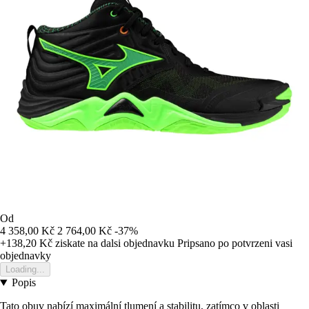
Od
4 358,00 Kč
2 764,00 Kč
-37%
+138,20 Kč
ziskate na dalsi objednavku
Pripsano po potvrzeni vasi
objednavky
Loading...
Popis
Tato obuv nabízí maximální tlumení a stabilitu, zatímco v oblasti