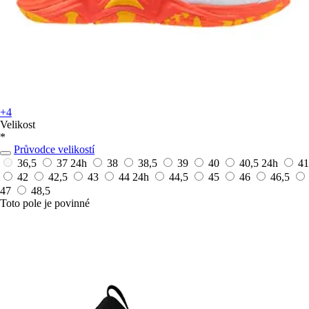
+4
Velikost
*
Průvodce velikostí
36,5
37
24h
38
38,5
39
40
40,5
24h
41
42
42,5
43
44
24h
44,5
45
46
46,5
47
48,5
Toto pole je povinné