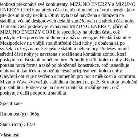
lehkosti překonává své konkurenty. MIZUNO ENERZY a MIZUNO
ENERZY CORE na přední části nabízí tlumení a návrat energie, jaký
jste dosud nikdy necítili. Obuv byla také navržena s důrazem na
stabilitu, včetně designových detailů zaměřených na střední část nohy.
Tlumení Celá podešev je vybavena MIZUNO ENERZY, přičemž
MIZUNO ENERZY CORE je specificky na přední části, což
poskytuje bezprecedentní tlumení a návrat energie. Hledání stability
Mezipodešev na vnější straně střední části nohy je obalena až po
svršek, což významně zlepšuje stabilitu během hry. Podešev uvnitř
střední části nohy je navržena s rozšířenou kontaktní zónou, která
poskytuje další stabilitu během hry. Pohodlný střih kolem nohy -Byla
použita nová forma a také polokoženná konstrukce, což usnadňuje
utahování tkaniček a umožňuje těsné přizpůsobení kolem nohy.
Otevření obuvi je navrženo s tlumením pro pocit měkkosti a komfortu.
Mizuno Wave -Vyvažuje stabilitu a tlumení na patě. Struktura uvolnění
pro stabilitu -Podešev se na úrovni malíčku rozšiřuje ven, což
poskytuje další podporu a stabilitu.
Specifikace
Hmotnost (g) : 365g
Stack (mm) : 12.0
Vlastnosti