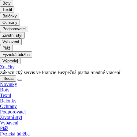
Boty
Textil
Balónky
Ochrany
Podporovatel
Životní styl
Vybavení
Pláž
Fyzická údržba
Výprodej
Značky
Zákaznický servis ve Francie
Bezpečná platba
Snadné vracení
Hledat
Novinky
Boty
Textil
Balónky
Ochrany
Podporovatel
Životní styl
Vybavení
Pláž
Fyzická údržba