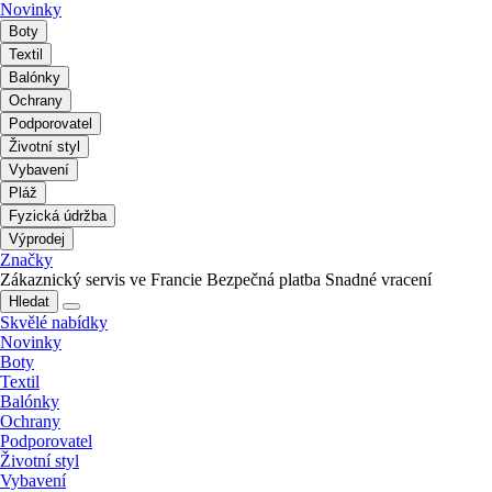
Novinky
Boty
Textil
Balónky
Ochrany
Podporovatel
Životní styl
Vybavení
Pláž
Fyzická údržba
Výprodej
Značky
Zákaznický servis ve Francie
Bezpečná platba
Snadné vracení
Hledat
Skvělé nabídky
Novinky
Boty
Textil
Balónky
Ochrany
Podporovatel
Životní styl
Vybavení