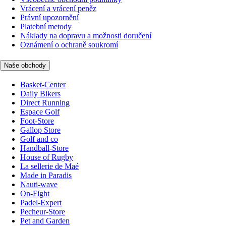
Vrácení a vrácení peněz
Právní upozornění
Platební metody
Náklady na dopravu a možnosti doručení
Oznámení o ochraně soukromí
Naše obchody
Basket-Center
Daily Bikers
Direct Running
Espace Golf
Foot-Store
Gallop Store
Golf and co
Handball-Store
House of Rugby
La sellerie de Maé
Made in Paradis
Nauti-wave
On-Fight
Padel-Expert
Pecheur-Store
Pet and Garden