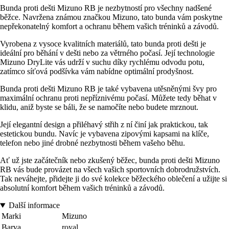
Bunda proti dešti Mizuno RB je nezbytností pro všechny nadšené
běžce. Navržena známou značkou Mizuno, tato bunda vám poskytne
nepřekonatelný komfort a ochranu během vašich tréninků a závodů.
Vyrobena z vysoce kvalitních materiálů, tato bunda proti dešti je
ideální pro běhání v dešti nebo za větrného počasí. Její technologie
Mizuno DryLite vás udrží v suchu díky rychlému odvodu potu,
zatímco síťová podšívka vám nabídne optimální prodyšnost.
Bunda proti dešti Mizuno RB je také vybavena utěsněnými švy pro
maximální ochranu proti nepříznivému počasí. Můžete tedy běhat v
klidu, aniž byste se báli, že se namočíte nebo budete mrznout.
Její elegantní design a přiléhavý střih z ní činí jak praktickou, tak
estetickou bundu. Navíc je vybavena zipovými kapsami na klíče,
telefon nebo jiné drobné nezbytnosti během vašeho běhu.
Ať už jste začátečník nebo zkušený běžec, bunda proti dešti Mizuno
RB vás bude provázet na všech vašich sportovních dobrodružstvích.
Tak neváhejte, přidejte ji do své kolekce běžeckého oblečení a užijte si
absolutní komfort během vašich tréninků a závodů.
Další informace
Marki
Mizuno
Barva
royal