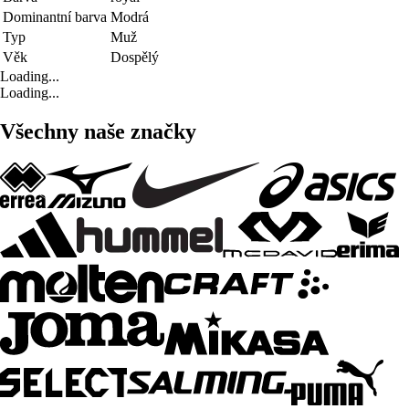
Dominantní barva
Modrá
Typ
Muž
Věk
Dospělý
Loading...
Loading...
Všechny naše značky