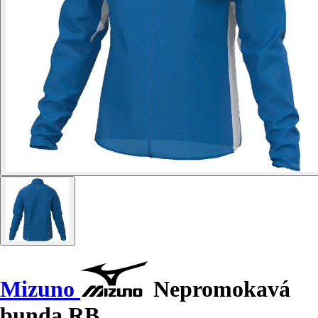
Mizuno
Nepromokavá
bunda RB