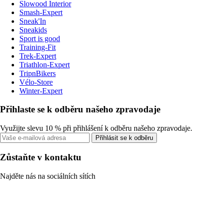
Slowood Interior
Smash-Expert
Sneak'In
Sneakids
Sport is good
Training-Fit
Trek-Expert
Triathlon-Expert
TripnBikers
Vélo-Store
Winter-Expert
Přihlaste se k odběru našeho zpravodaje
Využijte slevu 10 % při přihlášení k odběru našeho zpravodaje.
Přihlásit se k odběru
Zůstaňte v kontaktu
Najděte nás na sociálních sítích