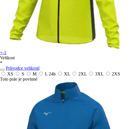
+-1
Velikost
*
Průvodce velikostí
XS
S
M
L
24h
XL
2XL
3XL
2XS
Toto pole je povinné