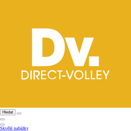
Hledat
Skvělé nabídky