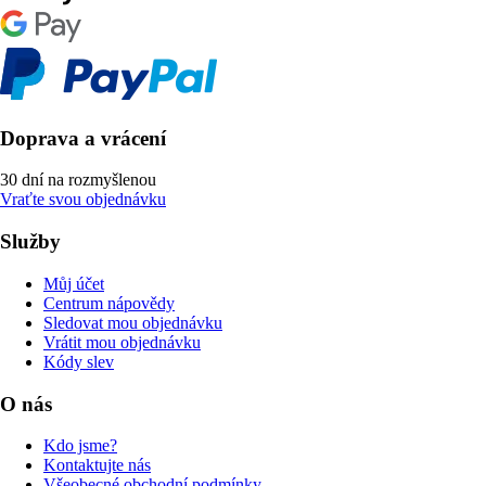
Doprava a vrácení
30 dní na rozmyšlenou
Vraťte svou objednávku
Služby
Můj účet
Centrum nápovědy
Sledovat mou objednávku
Vrátit mou objednávku
Kódy slev
O nás
Kdo jsme?
Kontaktujte nás
Všeobecné obchodní podmínky