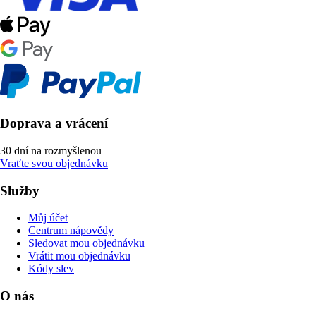
Doprava a vrácení
30 dní na rozmyšlenou
Vraťte svou objednávku
Služby
Můj účet
Centrum nápovědy
Sledovat mou objednávku
Vrátit mou objednávku
Kódy slev
O nás