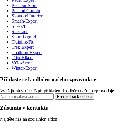
Padel-Expert
Pecheur-Store
Pet and Garden
Slowood Interior
Smash-Expert
Sneak'In
Sneakids
Sport is good
Training-Fit
Trek-Expert
Triathlon-Expert
TripnBikers
Vélo-Store
Winter-Expert
Přihlaste se k odběru našeho zpravodaje
Využijte slevu 10 % při přihlášení k odběru našeho zpravodaje.
Přihlásit se k odběru
Zůstaňte v kontaktu
Najděte nás na sociálních sítích