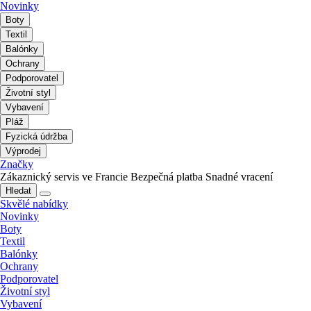
Novinky
Boty
Textil
Balónky
Ochrany
Podporovatel
Životní styl
Vybavení
Pláž
Fyzická údržba
Výprodej
Značky
Zákaznický servis ve Francie
Bezpečná platba
Snadné vracení
Hledat
Skvělé nabídky
Novinky
Boty
Textil
Balónky
Ochrany
Podporovatel
Životní styl
Vybavení