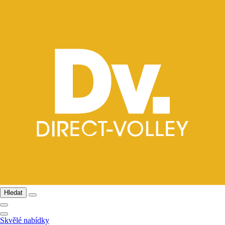
Hledat
Skvělé nabídky