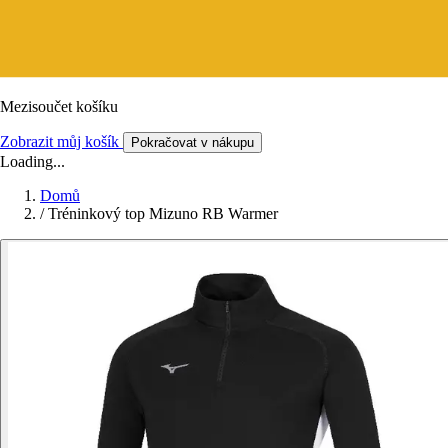
Mezisoučet košíku
Zobrazit můj košík
Pokračovat v nákupu
Loading...
Domů
/
Tréninkový top Mizuno RB Warmer