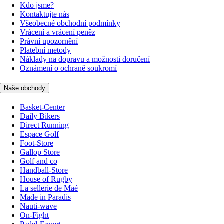
Kdo jsme?
Kontaktujte nás
Všeobecné obchodní podmínky
Vrácení a vrácení peněz
Právní upozornění
Platební metody
Náklady na dopravu a možnosti doručení
Oznámení o ochraně soukromí
Naše obchody
Basket-Center
Daily Bikers
Direct Running
Espace Golf
Foot-Store
Gallop Store
Golf and co
Handball-Store
House of Rugby
La sellerie de Maé
Made in Paradis
Nauti-wave
On-Fight