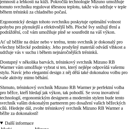
jemnosti a lehkosti na kůži. Pokročilá technologie Mizuno umožňuje
tomuto svrchníku regulovat tělesnou teplotu, takže vás udržuje v teple
během tréninků za chladného počasí.
Ergonomický design tohoto svrchníku poskytuje optimální volnost
pohybu pro plynulejší a efektivnější běh. Ploché švy snižují tření a
podráždění, což vám umožňuje plně se soustředit na váš výkon.
Ať už běžíte na dráze nebo v terénu, tento svrchník je dokonalý pro
všechny běžecké podmínky. Jeho prodyšný materiál odvádí vlhkost a
udržuje vás v suchu i během nejnáročnějších tréninků.
Dostupný v několika barvách, tréninkový svrchník Mizuno RB
Warmer vám umožňuje vybrat si ten, který nejlépe odpovídá vašemu
stylu. Navíc jeho elegantní design z něj dělá také dokonalou volbu pro
vaše aktivity mimo běhání.
Shrnuto, tréninkový svrchník Mizuno RB Warmer je perfektní volba
pro běžce, kteří hledají jak výkon, tak pohodlí. Se svou inovativní
technologií, ergonomickým designem a moderním stylem bude tento
svrchník vaším dokonalým partnerem pro dosažení vašich běžeckých
cílů. Hledejte dál, zvolte tréninkový svrchník Mizuno RB Warmer a
běžte za dokonalostí!
Další informace