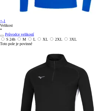
+-1
Velikost
*
Průvodce velikostí
S
24h
M
L
XL
2XL
3XL
Toto pole je povinné