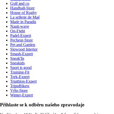
Golf and co
Handball-Store
House of Rugby
La sellerie de Maé
Made in Paradis
Nauti-wave
On-Fight
Padel-Expert
Pecheur-Store
Pet and Garden
Slowood Interior
Smash-Expert
Sneak'In
Sneakids
Sport is good
Training-Fit
Trek-Expert
Triathlon-Expert
TripnBikers
Vélo-Store
Winter-Expert
Přihlaste se k odběru našeho zpravodaje