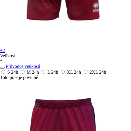
+2
Velikost
*
Průvodce velikostí
S
24h
M
24h
L
24h
XL
24h
2XL
24h
Toto pole je povinné