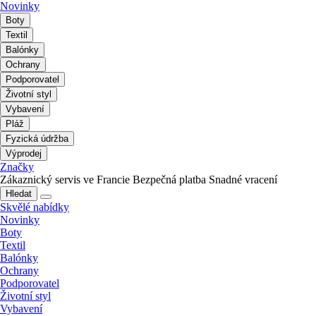
Novinky
Boty
Textil
Balónky
Ochrany
Podporovatel
Životní styl
Vybavení
Pláž
Fyzická údržba
Výprodej
Značky
Zákaznický servis ve Francie
Bezpečná platba
Snadné vracení
Hledat
Skvělé nabídky
Novinky
Boty
Textil
Balónky
Ochrany
Podporovatel
Životní styl
Vybavení