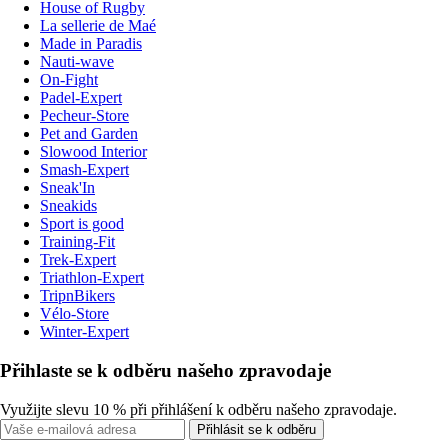
House of Rugby
La sellerie de Maé
Made in Paradis
Nauti-wave
On-Fight
Padel-Expert
Pecheur-Store
Pet and Garden
Slowood Interior
Smash-Expert
Sneak'In
Sneakids
Sport is good
Training-Fit
Trek-Expert
Triathlon-Expert
TripnBikers
Vélo-Store
Winter-Expert
Přihlaste se k odběru našeho zpravodaje
Využijte slevu 10 % při přihlášení k odběru našeho zpravodaje.
Přihlásit se k odběru