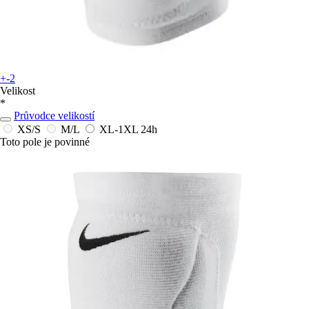
+-2
Velikost
*
Průvodce velikostí
XS/S
M/L
XL-1XL
24h
Toto pole je povinné