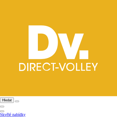
Hledat
Skvělé nabídky