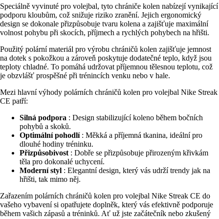
Speciálně vyvinuté pro volejbal, tyto chrániče kolen nabízejí vynikající
podporu kloubům, což snižuje riziko zranění. Jejich ergonomický
design se dokonale přizpůsobuje tvaru kolena a zajišťuje maximální
volnost pohybu při skocích, příjmech a rychlých pohybech na hřišti.
Použitý polární materiál pro výrobu chráničů kolen zajišťuje jemnost
na dotek s pokožkou a zároveň poskytuje dodatečné teplo, když jsou
teploty chladné. To pomáhá udržovat příjemnou tělesnou teplotu, což
je obzvlášť prospěšné při trénincích venku nebo v hale.
Mezi hlavní výhody polárních chráničů kolen pro volejbal Nike Streak
CE patří:
Silná podpora
: Design stabilizující koleno během bočních
pohybů a skoků.
Optimální pohodlí
: Měkká a příjemná tkanina, ideální pro
dlouhé hodiny tréninku.
Přizpůsobivost
: Dobře se přizpůsobuje přirozeným křivkám
těla pro dokonalé uchycení.
Moderní styl
: Elegantní design, který vás udrží trendy jak na
hřišti, tak mimo něj.
Zařazením polárních chráničů kolen pro volejbal Nike Streak CE do
vašeho vybavení si opatřujete doplněk, který vás efektivně podporuje
během vašich zápasů a tréninků. Ať už jste začátečník nebo zkušený